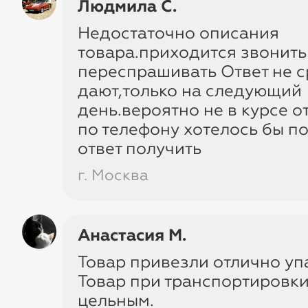
Людмила С.
Детям
Взрослым
Для д
Недостаточно описания
товара.приходится звонить
переспрашивать Ответ не с
дают,только на следующий
день.вероятно не в курсе 
по телефону хотелось бы п
ответ получить
Только честные скид
г. Москва
Чики Рики умеет анализироват
популярных торговых площадок
Анастасия М.
учетом персональных предлож
Товар привезли отлично уп
маркетплейсов, цены в Чики Ри
Товар при транспортировки
получаются ниже. Размер выго
цельным.