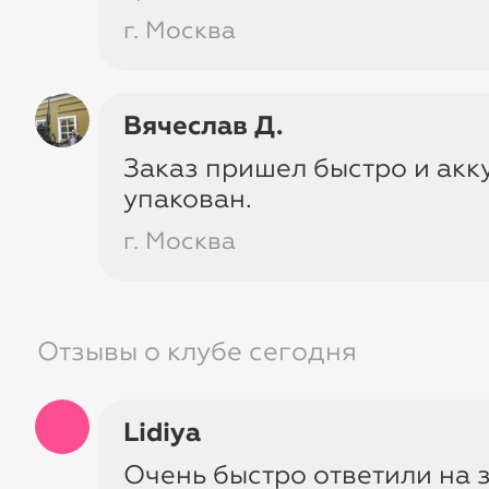
в карточках товаров в сравнени
г. Москва
средней ценой крупнейших
маркетплейсов за минувшие три
Вячеслав Д.
Bergenson Björn
Заказ пришел быстро и акк
упакован.
Мебель, предметы декора и свет.
Berg
г. Москва
специализируется на изготовлении м
которая нужна в каждом доме: стулья,
табуреты, журнальные столы, консоли
Отзывы о клубе сегодня
декоративные зеркала.
verified
На 30-75% выгоднее маркетпле
Lidiya
Очень быстро ответили на 