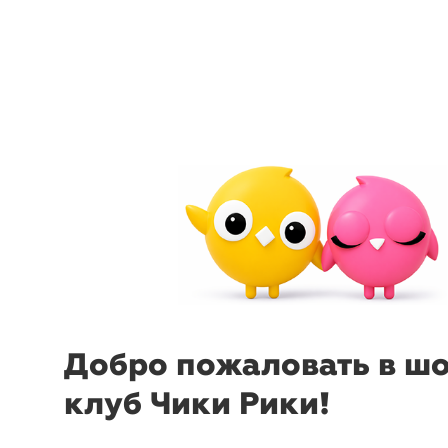
menu
sear
Добро пожаловать в ш
клуб Чики Рики!
-25%
₽
₽