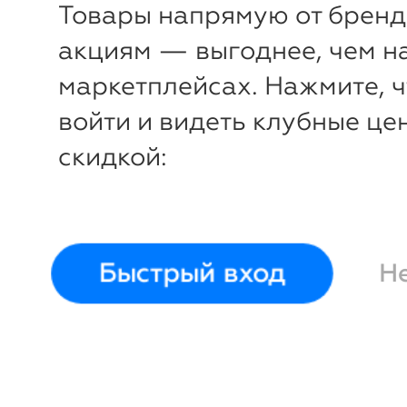
Товары напрямую от бренд
Бриджи
Modellini
Брюки
St
акциям — выгоднее, чем н
60
50 (164)
маркетплейсах. Нажмите, 
войти и видеть клубные це
скидкой:
Быстрый вход
Н