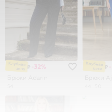
-32%
₽
₽
Брюки
Adarin
Брюки
A
54
44
50