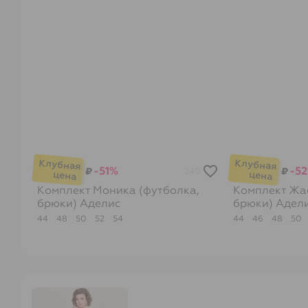
-51%
-5
₽
₽
240
Комплект Моника (футболка,
Комплект Жас
брюки)
Аделис
брюки)
Адел
44
48
50
52
54
44
46
48
50