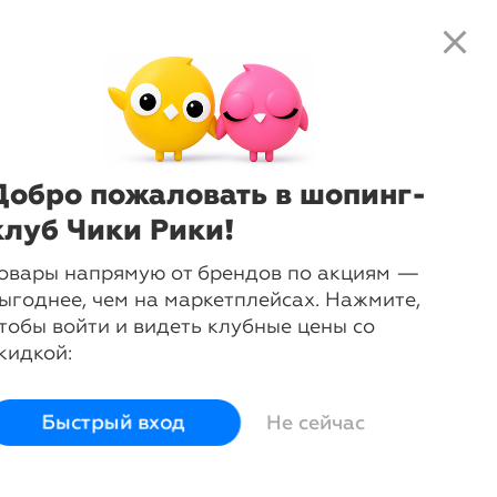
close
local_shipping
favorite_border
shopping_cart
close
Нажмите
, чтобы получить
доступ к клубным предложениям и
ценам
Добро пожаловать в шопинг-
клуб Чики Рики!
овары напрямую от брендов по акциям —
ыгоднее, чем на маркетплейсах. Нажмите,
тобы войти и видеть клубные цены со
кидкой:
Быстрый вход
Не сейчас