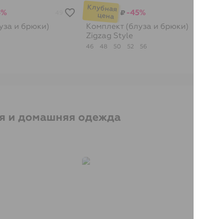
4%
-45%
₽
49
70
уза и брюки)
Комплект (блуза и брюки)
Zigzag Style
46
48
50
52
56
я и домашняя одежда