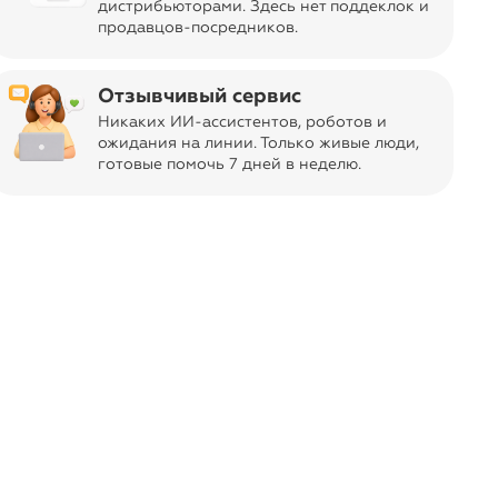
дистрибьюторами. Здесь нет поддеклок и
продавцов-посредников.
-39%
-33%
₽
₽
525
Комплект (кардиган и юбка)
Комплект (жилет, 
School
PlayToday
PlayToday
Отзывчивый сервис
122
128
134
140
146
152
158
128
134
140
146
152
Никаких ИИ-ассистентов, роботов и
ожидания на линии. Только живые люди,
готовые помочь 7 дней в неделю.
arrow_forward