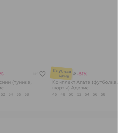
2%
-51%
₽
145
144
мин (туника,
Комплект Агата (футболка,
ис
шорты)
Аделис
52
54
56
58
46
48
50
52
54
56
58