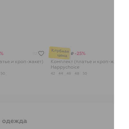
5%
-25%
₽
112
113
атье и кроп-жакет)
Комплект (платье и кроп-жакет)
Happychoice
50
42
44
46
48
50
я одежда