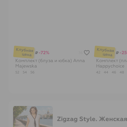
-72%
-2
₽
₽
36
Комплект (блуза и юбка)
Anna
Комплект (пл
Majewska
Happychoice
52
54
56
42
44
46
48
Zigzag Style. Женска