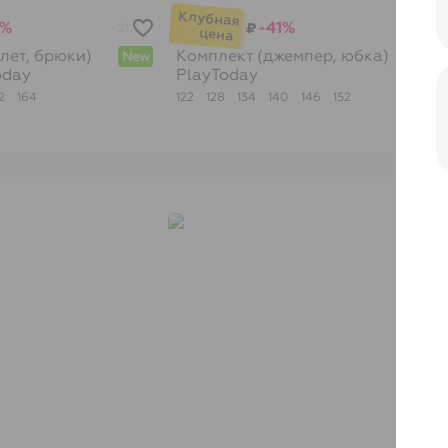
7%
-41%
₽
21
14
лет, брюки)
Комплект (джемпер, юбка)
New
New
oday
PlayToday
52
164
122
128
134
140
146
152