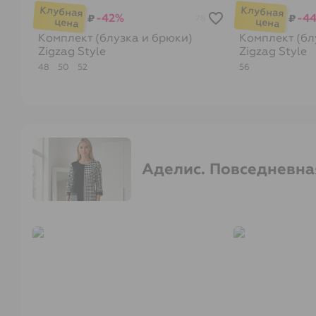
-42%
-4
₽
₽
78
Комплект (блузка и брюки)
Комплект (бл
Zigzag Style
Zigzag Style
48
50
52
56
Аделис. Повседневна