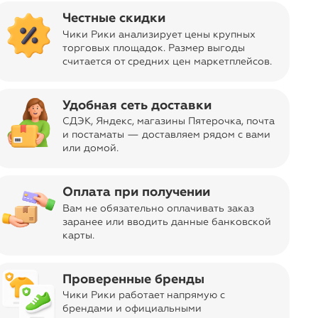
navigate_next
35
товаров в акции
Честные скидки
Чики Рики анализирует цены крупных
торговых площадок. Размер выгоды
считается от средних цен маркетплейсов
.
Удобная сеть доставки
СДЭК, Яндекс, магазины Пятерочка
, почта
и постаматы — доставляем рядом с вами
или домой.
Оплата при получении
arrow_forward
Вам не обязательно оплачивать заказ
заранее или вводить данные банковской
карты.
Проверенные бренды
Чики Рики работает напрямую с
брендами и официальными