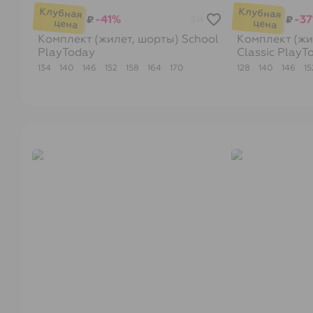
-41%
-3
₽
₽
314
Комплект (жилет, шорты) School
Комплект (жи
PlayToday
Classic
PlayT
134
140
146
152
158
164
170
128
140
146
1