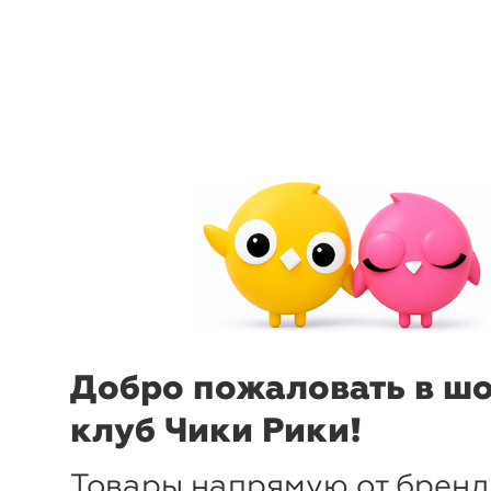
menu
sear
Добро пожаловать в ш
клуб Чики Рики!
Товары напрямую от бренд