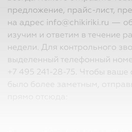
предложение, прайс-лист, пр
на адрес info@chikiriki.ru — 
изучим и ответим в течение р
недели. Для контрольного зво
выделенный телефонный номе
+7 495 241-28-75.
Чтобы ваше 
было более заметным, отправ
прямо отсюда:
От: