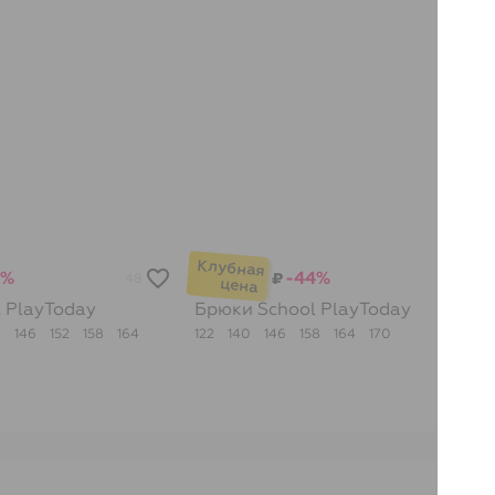
8%
-44%
₽
48
82
l
PlayToday
Брюки School
PlayToday
0
146
152
158
164
122
140
146
158
164
170