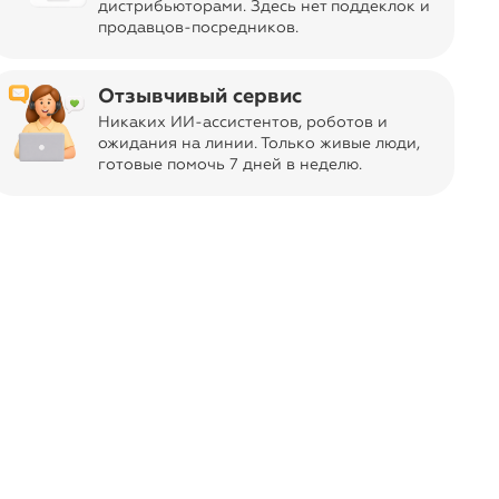
дистрибьюторами. Здесь нет поддеклок и
продавцов-посредников.
-63%
-63%
₽
₽
28
Брюки льняные Тропик
LT
Брюки льняные Т
New
Collection
Collection
Отзывчивый сервис
48
50
52
54
48
50
52
54
Никаких ИИ-ассистентов, роботов и
ожидания на линии. Только живые люди,
готовые помочь 7 дней в неделю.
navigate_next
35
товаров в акции