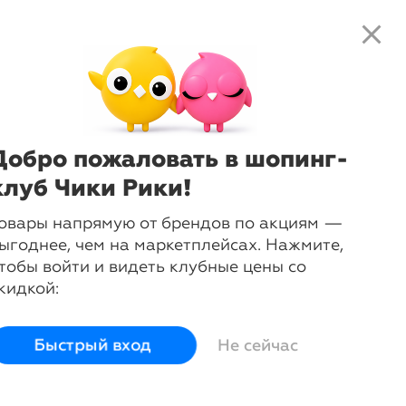
close
local_shipping
favorite_border
shopping_cart
close
Нажмите
, чтобы получить
доступ к клубным предложениям и
ценам
Добро пожаловать в шопинг-
клуб Чики Рики!
овары напрямую от брендов по акциям —
ыгоднее, чем на маркетплейсах. Нажмите,
тобы войти и видеть клубные цены со
кидкой:
Быстрый вход
Не сейчас