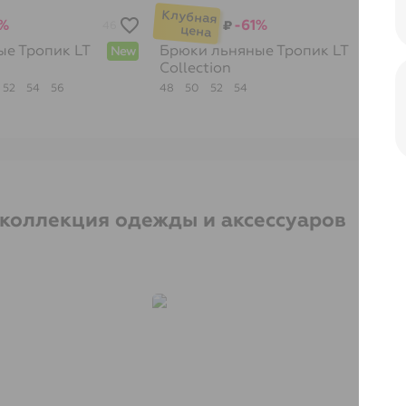
1%
-61%
₽
46
35
ые Тропик
LT
Брюки льняные Тропик
LT
New
New
Collection
52
54
56
48
50
52
54
 коллекция одежды и аксессуаров