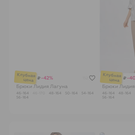
-42%
-4
₽
₽
152
Брюки Лидия
Лагуна
Брюки Лиди
46-164
46-170
48-164
50-164
54-164
46-164
48-164
56-164
56-164