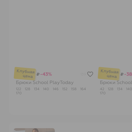
-43%
-3
₽
₽
139
Брюки School
PlayToday
Брюки Schoo
122
128
134
140
146
152
158
164
42
128
134
14
170
170