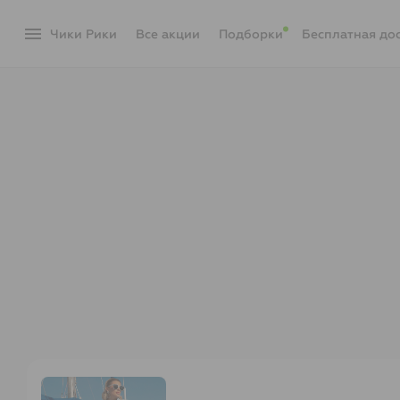
menu
Чики Рики
акции
Подборки
Бесплатная до