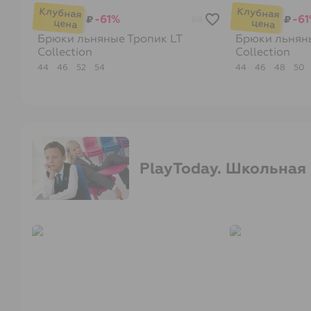
-61%
-6
₽
₽
88
Брюки льняные Тропик
LT
Брюки льнян
Collection
Collection
44
46
52
54
44
46
48
50
PlayToday. Школьная