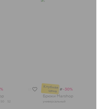
9%
-30%
₽
23
27
op
Брюки
Marshop
50
52
универсальный