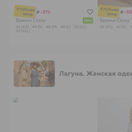
-31%
-5
₽
₽
39
Брюки
Cloxy
Брюки
Cloxy
New
42 (XS)
44 (S)
46 (M)
48 (L)
50 (XL)
42 (XS)
44 (S)
4
52 (2XL)
Лагуна. Женская оде