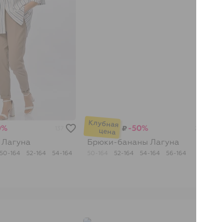
0%
-50%
₽
137
252
я
Лагуна
Брюки-бананы
Лагуна
50-164
52-164
54-164
50-164
52-164
54-164
56-164