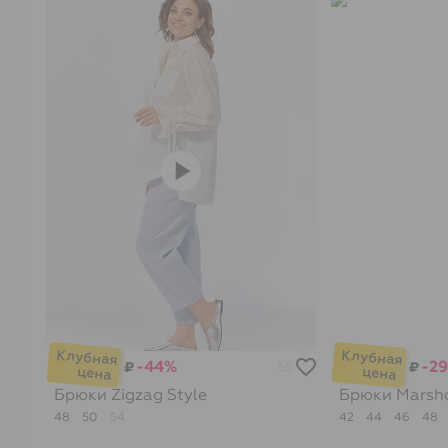
-44%
-2
₽
₽
55
Брюки
Zigzag Style
Брюки
Marsh
48
50
54
42
44
46
48