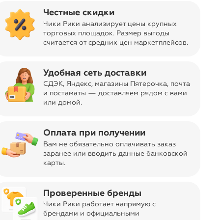
navigate_next
40
товаров в акции
Честные скидки
Чики Рики анализирует цены крупных
торговых площадок. Размер выгоды
считается от средних цен маркетплейсов
.
Удобная сеть доставки
СДЭК, Яндекс, магазины Пятерочка
, почта
и постаматы — доставляем рядом с вами
или домой.
Оплата при получении
arrow_forward
Вам не обязательно оплачивать заказ
заранее или вводить данные банковской
карты.
Проверенные бренды
Чики Рики работает напрямую с
брендами и официальными