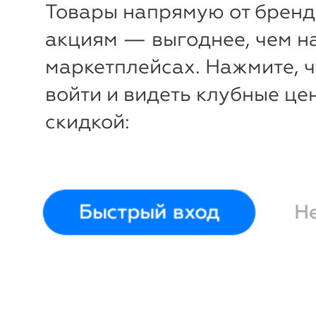
Товары напрямую от бренд
акциям — выгоднее, чем н
маркетплейсах. Нажмите, 
войти и видеть клубные це
скидкой:
Быстрый вход
Н
-51%
-51%
₽
₽
Жакет Генри
LT
Жакет Генри
LT
New
Collection
Collection