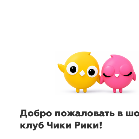
menu
sear
Жакеты
850 товаров в 71 акции н
Уточнить запрос
Добро пожаловать в ш
клуб Чики Рики!