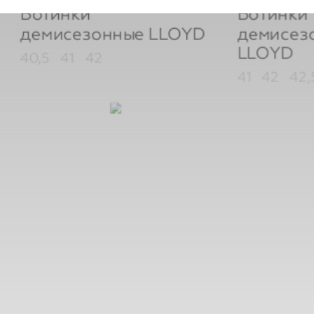
Ботинки
Ботинки
демисезонные
LLOYD
демисез
LLOYD
40,5
41
42
41
42
42