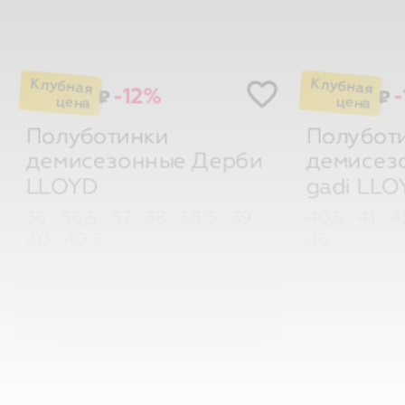
-12%
-
₽
₽
Полуботинки
Полубот
демисезонные Дерби
демисез
LLOYD
gadi
LLO
36
36,5
37
38
38,5
39
40,5
41
4
40
40,5
46