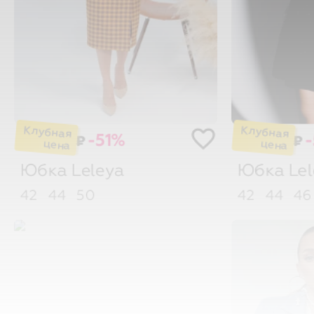
-51%
₽
₽
Юбка
Leleya
Юбка
Le
42
44
50
42
44
46