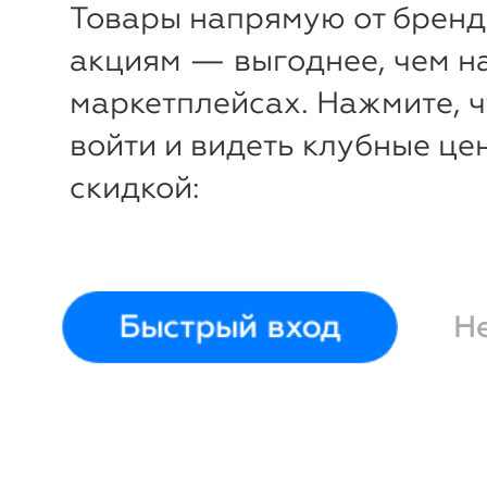
44
46
48
44
46
48
Товары напрямую от бренд
акциям — выгоднее, чем н
маркетплейсах. Нажмите, 
войти и видеть клубные це
скидкой:
Быстрый вход
Н