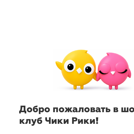
menu
sear
Добро пожаловать в ш
-63%
₽
₽
клуб Чики Рики!
Рубашка
Leleya
Брюки
L