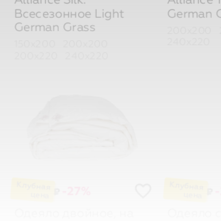
Всесезонное Light
German G
German Grass
200х200
240х220
150х200
200х200
200х220
240х220
-27%
₽
₽
Одеяло двойное, на
Одеяло с
кнопках. Alliance Down
Alliance