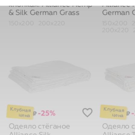
& Silk
German Grass
German G
150х200
200х220
150х200
200х220
-25%
₽
₽
Одеяло стёганое
Одеяло с
Alliance Silk.
Alliance 