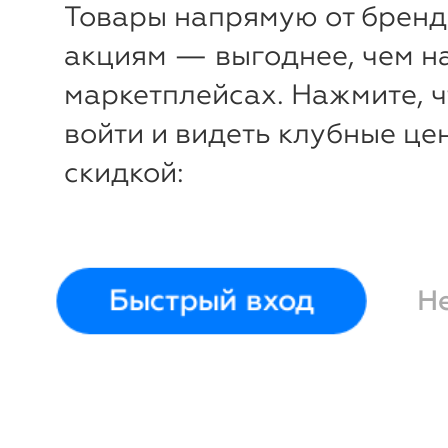
кнопках. Alliance Down
кнопках.
Товары напрямую от бренд
& Hemp
German Grass
Light & 
акциям — выгоднее, чем н
Grass
200х220
маркетплейсах. Нажмите, 
150х200
войти и видеть клубные це
скидкой:
Быстрый вход
Н
-25%
₽
₽
Одеяло двойное, на
Одеяло с
кнопках. Alliance Hemp
Alliance