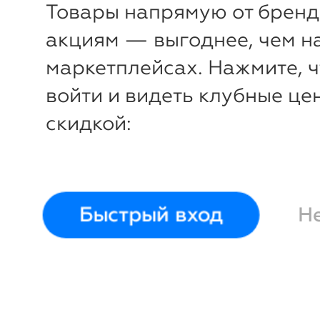
Товары напрямую от бренд
Laura Vita. Женск
обувь французско
акциям — выгоднее, чем н
бренда
маркетплейсах. Нажмите, 
войти и видеть клубные це
скидкой:
Быстрый вход
Н
-53%
-65%
₽
₽
Кроссовки Delphine15
Кроссовки Sole
Laura Vita
Laura Vita