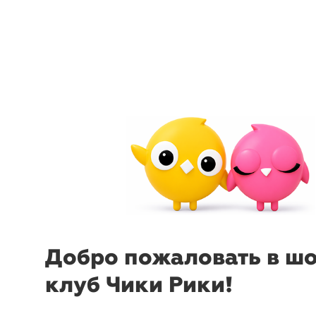
menu
sear
Кроссовки
516 товаров в 15 акциях н
Уточнить запрос
Добро пожаловать в ш
клуб Чики Рики!