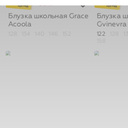
Блузка школьная Grace
Блузка 
Acoola
Gvinevr
128
134
140
146
152
122
128
1
158