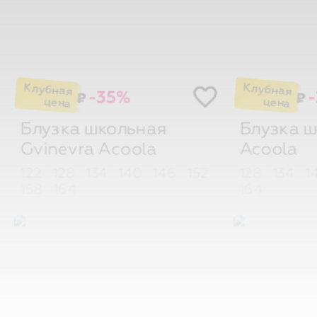
-35%
₽
₽
Блузка школьная
Блузка ш
Gvinevra
Acoola
Acoola
122
128
134
140
146
152
128
134
1
158
164
164