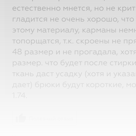
естественно мнется, но не крит
гладится не очень хорошо, чт
этому материалу, карманы нем
топорщатся, т.к. скроены не пр
48 размер и не прогадала, хот
размер. что будет после стирки
ткань даст усадку (хотя и указа
дает) брюки будут короткие, м
1.74.