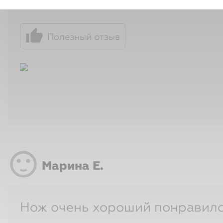
sentiment_satisfied
Марина Е.
Нож очень хороший понравил