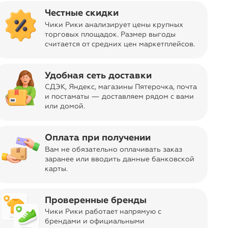
Честные скидки
Чики Рики анализирует цены крупных
торговых площадок. Размер выгоды
считается от средних цен маркетплейсов
.
Удобная сеть доставки
format_quote
СДЭК, Яндекс, магазины Пятерочка
, почта
и постаматы — доставляем рядом с вами
или домой.
Оплата при получении
Вам не обязательно оплачивать заказ
заранее или вводить данные банковской
карты.
Проверенные бренды
format_quote
Чики Рики работает напрямую с
брендами и официальными
зором и сколом. С возвратом