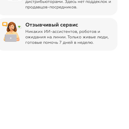
дистрибьюторами. Здесь нет поддеклок и
сто разделочная доска.
продавцов-посредников.
ным пищевым маслом, пользуюсь. Но в
уду покупать там, где предмет можно
елать отказ, без возни с заявлениями и
Отзывчивый сервис
айность, поэтому все-таки
Никаких ИИ-ассистентов, роботов и
ожидания на линии. Только живые люди,
готовые помочь 7 дней в неделю.
format_quote
ват