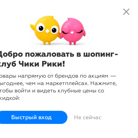
close
local_shipping
favorite_border
shopping_cart
close
Нажмите
, чтобы получить
доступ к клубным предложениям и
ценам
Добро пожаловать в шопинг-
клуб Чики Рики!
a
овары напрямую от брендов по акциям —
ыгоднее, чем на маркетплейсах. Нажмите,
тобы войти и видеть клубные цены со
кидкой:
тогам полученных
ие, достойна ли
Быстрый вход
Не сейчас