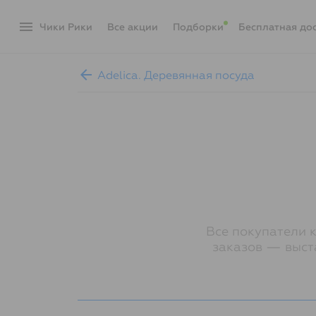
menu
Чики Рики
акции
Подборки
Бесплатная до
arrow_back
Adelica. Деревянная посуда
Все покупатели 
заказов — выст