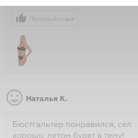
sentiment_very_satisfied
Наталья К.
Бюстгальтер понравился, сел
хорошо, летом будет в тему!