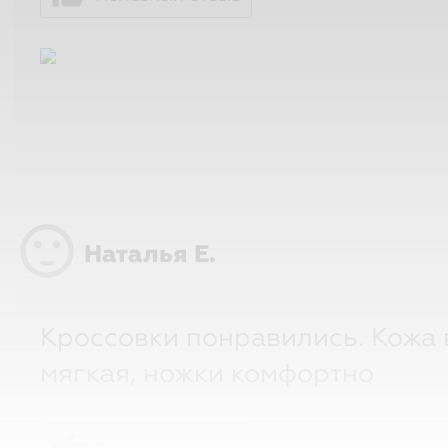
sentiment_satisfied
Наталья Е.
Кроссовки понравились. Кожа в меру
мягкая, ножки комфортно