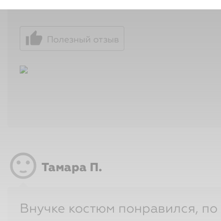
тривиально!
sentiment_satisfied
Тамара П.
Внучке костюм понравился, по