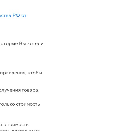
ства РФ от
 которые Вы хотели
тправления, чтобы
олучения товара.
только стоимость
я стоимость
ость доставки не