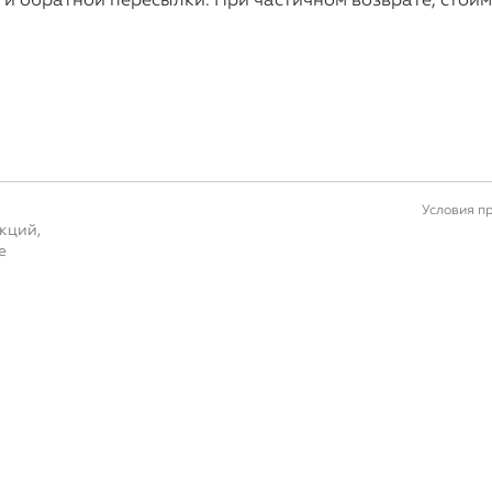
Условия п
кций,
е