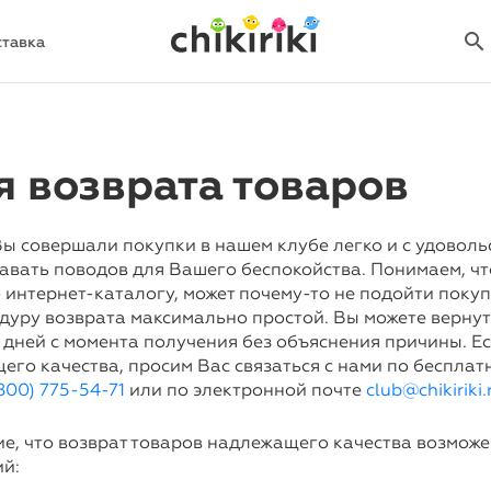
search
search
ставка
я возврата товаров
ы совершали покупки в нашем клубе легко и с удоволь
авать поводов для Вашего беспокойства. Понимаем, чт
 интернет-каталогу, может почему-то не подойти поку
дуру возврата максимально простой. Вы можете верну
4 дней с момента получения без объяснения причины. Е
его качества, просим Вас связаться с нами по бесплат
800) 775-54-71
или по электронной почте
club@chikiriki.
е, что возврат товаров надлежащего качества возмож
й: