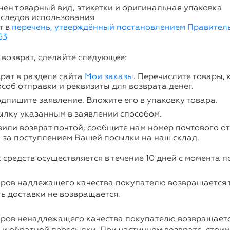
нен товарный вид, этикетки и оригинальная упаковка
 следов использования
т в
перечень, утверждённый постановлением Правитель
63
 возврат, сделайте следующее:
рат в разделе сайта
Мои заказы
. Перечислите товары,
особ отправки и реквизиты для возврата денег.
дпишите заявление. Вложите его в упаковку товара.
ылку указанным в заявлении способом.
вили возврат почтой, сообщите нам номер почтового о
 за поступлением Вашей посылки на наш склад.
средств осуществляется в течение 10 дней с момента п
аров надлежащего качества покупателю возвращается 
ь доставки не возвращается.
аров ненадлежащего качества покупателю возвращаетс
 и обратной пересылки. При частичном возврате, стоим