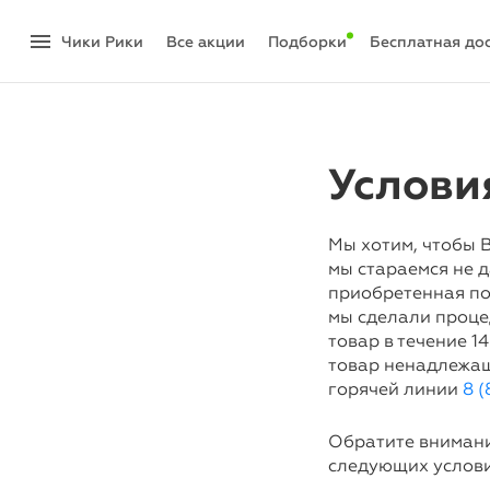
menu
Чики Рики
акции
Подборки
Бесплатная до
Услови
Мы хотим, чтобы В
мы стараемся не д
приобретенная по
мы сделали проце
товар в течение 1
товар ненадлежащ
горячей линии
8 (
Обратите внимани
следующих услови