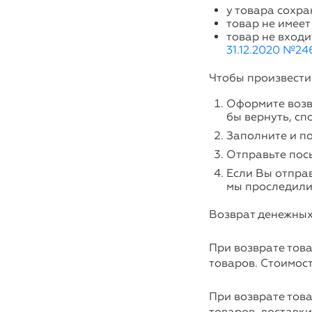
у товара сохра
товар не имеет
товар не входи
31.12.2020 №24
Чтобы произвести
Оформите возв
бы вернуть, сп
Заполните и по
Отправьте пос
Если Вы отпра
мы проследили
Возврат денежных 
При возврате тов
товаров. Стоимост
При возврате тов
товаров, доставки