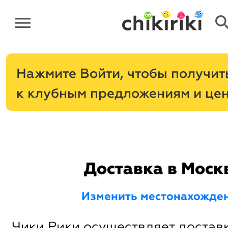
menu
sear
Нажмите
, чтобы получит
к клубным предложениям и це
Доставка в Моск
Изменить местонахожде
Чики Рики осуществляет доставк