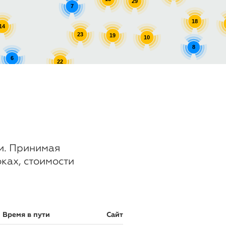
29
7
18
14
23
19
10
8
6
22
8
8
17
ии. Принимая
оках, стоимости
Время в пути
Сайт