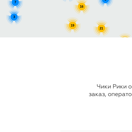
7
16
3
19
21
11
7
13
Чики Рики о
заказ, операто