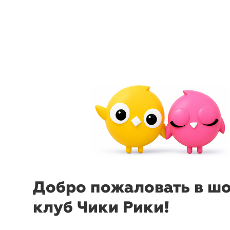
arrow_back_ios
menu
sear
Добро пожаловать в ш
клуб Чики Рики!