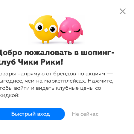
close
search
local_shipping
favorite_border
shopping_cart
-
39
%
Ваза прямоугольная Salvia
14х10х27,5 см
TonoSUTono
Добро пожаловать в шопинг-
клуб Чики Рики!
login
овары напрямую от брендов по акциям —
Войти и смотреть цены
ыгоднее, чем на маркетплейсах. Нажмите,
Вы всегда сможете видеть специальные цены для
тобы войти и видеть клубные цены со
участников клуба
кидкой:
Быстрый вход
Не сейчас