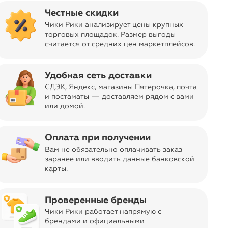
Отправка заказа
Честные скидки
navigate_next
Бесплатно
из Москвы
ar
Чики Рики анализирует цены крупных
торговых площадок. Размер выгоды
Код товара
11-02804052
считается от средних цен маркетплейсов
.
Дизайн, цвет
Зеленый
Торговая марка
Удобная сеть доставки
navigate_next
СДЭК, Яндекс, магазины Пятерочка
, почта
191 оценка
TonoSUTono, Италия
и постаматы — доставляем рядом с вами
или домой.
Материал
Керамика
Размер, см
Высота 27,5 см, 14 х 10 см
Оплата при получении
Страна производства
Китай
Вам не обязательно оплачивать заказ
заранее или вводить данные банковской
Возврат
карты.
Можно вернуть в течение 14 дней без
объяснения причины при сохранении
Проверенные бренды
товарного вида, этикеток и
navigate_next
Бесплатно
оригинальной упаковки.
Чики Рики работает напрямую с
брендами и официальными