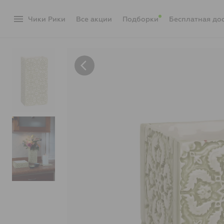
menu
Чики Рики
акции
Подборки
Бесплатная до
arrow_back_ios