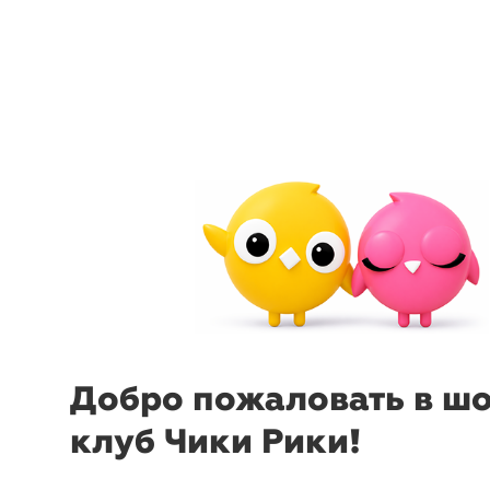
arrow_back_ios
menu
sear
Добро пожаловать в ш
клуб Чики Рики!