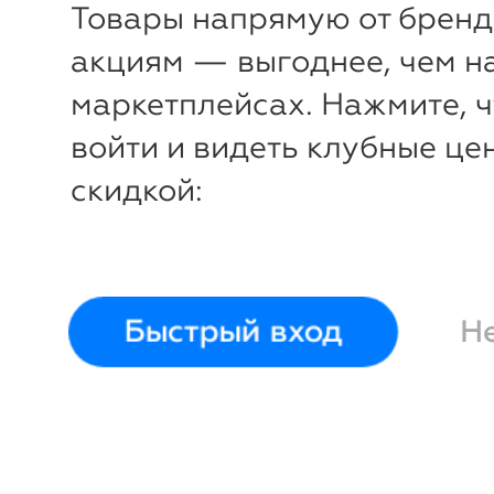
Товары напрямую от бренд
-
44
%
акциям — выгоднее, чем н
Ваза-чаша с рюшами Ø37,5х
маркетплейсах. Нажмите, 
TonoSUTono
войти и видеть клубные це
Войти и смотреть це
скидкой:
Вы всегда сможете видеть специ
для участников клуба
Быстрый вход
Н
Отправка заказа
из Москвы
Код товара