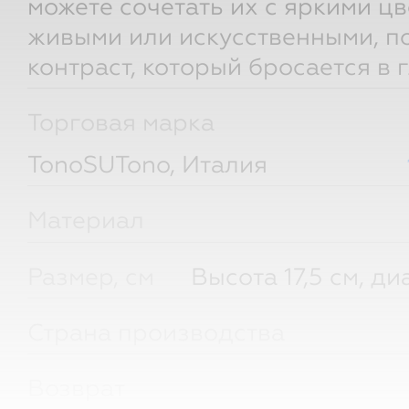
можете сочетать их с яркими ц
живыми или искусственными, п
контраст, который бросается в г
Торговая марка
TonoSUTono, Италия
Материал
Размер, см
Высота 17,5 см, ди
Страна производства
Возврат