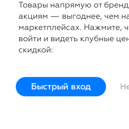
Товары напрямую от бренд
Estelar
Estelar
акциям — выгоднее, чем н
54
56
58
60
62
64
66
54
56
58
68
68
маркетплейсах. Нажмите, 
войти и видеть клубные це
скидкой:
Быстрый вход
Н