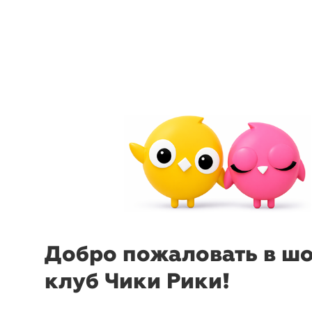
menu
sear
Добро пожаловать в ш
клуб Чики Рики!
-61%
-
₽
₽
Платье Dora
La Via
Платье 