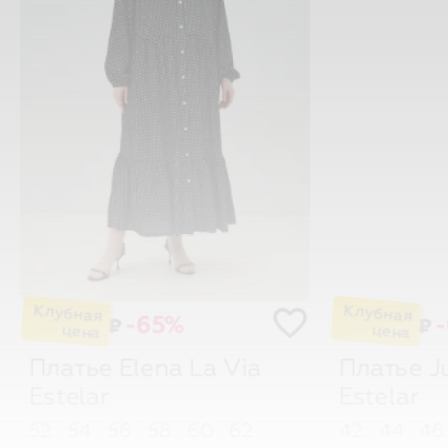
-65%
₽
₽
Платье Elena
La Via
Платье J
Estelar
Estelar
52
54
56
58
60
62
42
44
4