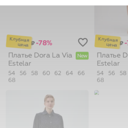
-78%
₽
₽
Платье Dora
La Via
Платье 
New
Estelar
Estelar
54
56
58
60
62
64
66
54
56
58
68
68