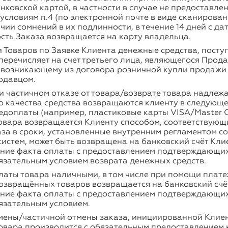
ковской картой, в частности в случае не предоставле
условиям п.4 (по электронной почте в виде сканирован
чии сомнений в их подлинности, в течение 14 дней с д
сть Заказа возвращается на карту владельца.
 Товаров по Заявке Клиента денежные средства, поступ
перечисляет на счет третьего лица, являющегося Прод
, возникающему из договора розничной купли продажи
одавцом.
и частичном отказе от товара/возврате товара надлеж
 качества средства возвращаются клиенту в следующе
едоплаты (например, пластиковые карты VISA/Master 
овара возвращается Клиенту способом, соответствующ
за в сроки, установленные внутренним регламентом с
истем, может быть возвращена на банковский счёт Кли
ние факта оплаты с предоставлением подтверждающи
язательным условием возврата денежных средств.
латы товара наличными, в том числе при помощи плат
озвращённых товаров возвращается на банковский счё
ние факта оплаты с предоставлением подтверждающи
язательным условием.
мены/частичной отмены заказа, инициированной Клиен
овара производится с обязательным предоставлением 