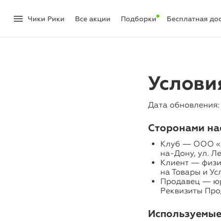
menu
Чики Рики
акции
Подборки
Бесплатная до
Услови
Дата обновления: 
Сторонами на
Клуб — ООО «Му
на-Дону, ул. Ле
Клиент — физи
на Товары и Усл
Продавец — юр
Реквизиты Про
Используемые