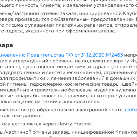
щего личность Клиента, и заявления установленного 
тмены/частичной отмены заказа, инициированной Клуб
товара производится с обязательным предоставлением
о письма с указанием платежных реквизитов, отправл
о адреса, указанного при оформлении заказа.
овара
ановлению Правительства РФ от 31.12.2020 №2463
непр
ие в утверждённый перечень, не подлежат возврату Из
еталлов, с драгоценными камнями, из драгоценных ме
полудрагоценных и синтетических камней, ограненные
 для профилактики и лечения заболеваний в домашних 
ой гигиены, парфюмерно-косметические товары, швей
лия швейные и трикотажные бельевые, изделия чулочно
ожные товары бытового назначения, на которые устано
оки, издания на технических носителях.
ачества Товара обращаться по электронной почте:
club@
нтактные данные.
 осуществляется через Почту России.
ны/частичной отмены заказа, инициированной Клиентом