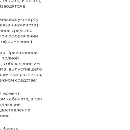
er Card, Maestro,
изводятся в
банковскую карту
вязанная карта).
нное средство
 при оформлении
ё оформления)
нии Привязанной
и полной
я; соблюдение им
та, выпустившего
аличных расчетов;
ежном средстве;
й момент
м кабинете, в том
ерждающие
едоставление
ению
 Заявку,