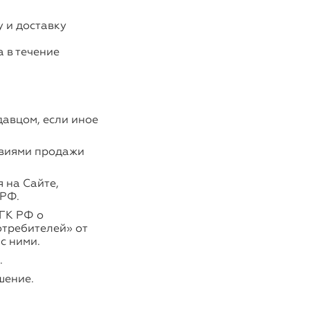
 и доставку
 в течение
авцом, если иное
овиями продажи
 на Сайте,
 РФ.
ГК РФ о
отребителей» от
с ними.
.
шение.