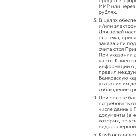
процессе оформ
МИР или через
рублях.
В целях обеспе
и/или электрон
Для целей нас
платежа, прив
заказа или под
считаются При
При указании 
карты Клиент 
информации о 
правил междун
Банковскую кар
указание им д
соблюдение тр
При оплате бан
потребовать от
числе данных П
документы (в ч
которых, по у
недостоверной
Клуб оставляет