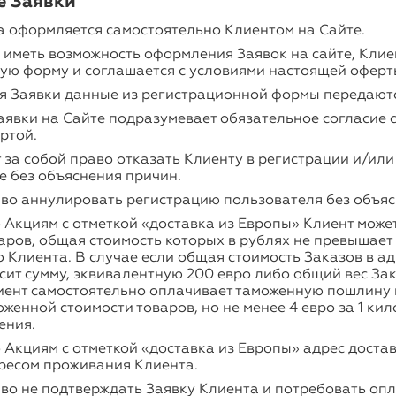
е Заявки
а оформляется самостоятельно Клиентом на Сайте.
 иметь возможность оформления Заявок на сайте, Клие
ую форму и соглашается с условиями настоящей оферт
я Заявки данные из регистрационной формы передаютс
явки на Сайте подразумевает обязательное согласие 
ртой.
 за собой право отказать Клиенту в регистрации и/ил
е без объяснения причин.
аво аннулировать регистрацию пользователя без объяс
 Акциям с отметкой «доставка из Европы» Клиент може
аров, общая стоимость которых в рублях не превышает
о Клиента. В случае если общая стоимость Заказов в а
ит сумму, эквивалентную 200 евро либо общий вес Зак
иент самостоятельно оплачивает таможенную пошлину 
женной стоимости товаров, но не менее 4 евро за 1 кил
ения.
 Акциям с отметкой «доставка из Европы» адрес доста
дресом проживания Клиента.
во не подтверждать Заявку Клиента и потребовать опл