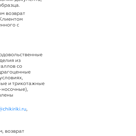
образца.
ом возврат
 Клиентом
енного с
одовольственные
делия из
таллов со
 драгоценные
условиях,
ные и трикотажные
-носочные),
влены
chikiriki.ru
,
, возврат