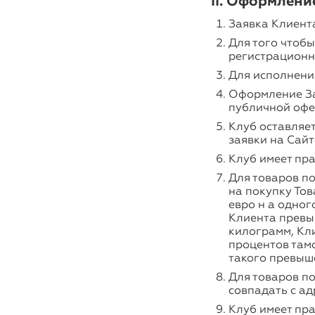
II. Оформлени
Заявка Клиент
Для того чтобы
регистрационн
Для исполнени
Оформление За
публичной офе
Клуб оставляет
заявки на Сайт
Клуб имеет пр
Для товаров по
на покупку Тов
евро н а одног
Клиента превыс
килограмм, Кл
процентов тамо
такого превыш
Для товаров по
совпадать с а
Клуб имеет пра