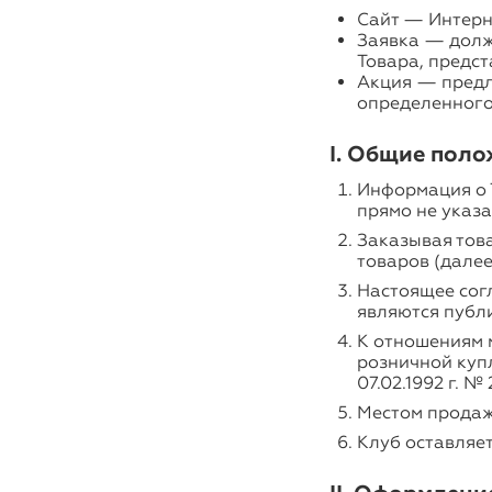
Сайт — Интернет
Заявка — долж
Товара, предст
Акция — предл
определенного
I. Общие пол
Информация о 
прямо не указа
Заказывая тов
товаров (далее
Настоящее согл
являются публич
К отношениям 
розничной купл
07.02.1992 г. 
Местом продаж
Клуб оставляет