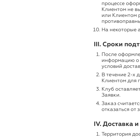
процессе офор
Клиентом не в
или Клиентом 
противоправны
На некоторые а
III. Сроки по
После оформле
информацию о п
условий достав
В течение 2-х 
Клиентом для п
Клуб оставляет
Заявки.
Заказ считает
отказаться от 
IV. Доставка 
Территория до