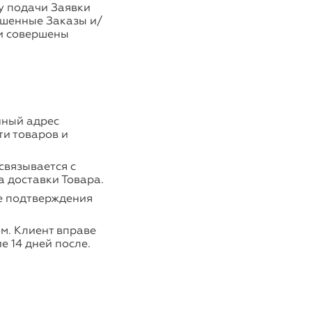
у подачи Заявки
ршенные Заказы и/
и совершены
нный адрес
ти товаров и
связывается с
а доставки Товара.
пе подтверждения
м. Клиент вправе
е 14 дней после.