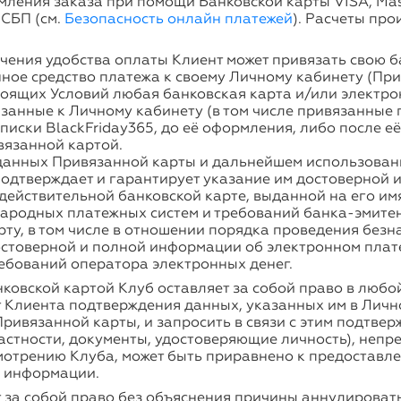
ления заказа при помощи Банковской карты VISA, Mast
 СБП (см.
Безопасность онлайн платежей
). Расчеты про
чения удобства оплаты Клиент может привязать свою 
ное средство платежа к своему Личному кабинету (При
тоящих Условий любая банковская карта и/или электро
язанные к Личному кабинету (в том числе привязанные
писки BlackFriday365, до её оформления, либо после е
вязанной картой.
данных Привязанной карты и дальнейшем использова
подтверждает и гарантирует указание им достоверной 
действительной банковской карте, выданной на его им
ародных платежных систем и требований банка-эмитен
ту, в том числе в отношении порядка проведения безн
остоверной и полной информации об электронном плат
ебований оператора электронных денег.
ковской картой Клуб оставляет за собой право в любо
 Клиента подтверждения данных, указанных им в Лично
ривязанной карты, и запросить в связи с этим подтв
астности, документы, удостоверяющие личность), непр
смотрению Клуба, может быть приравнено к предоставл
 информации.
 за собой право без объяснения причины аннулировать