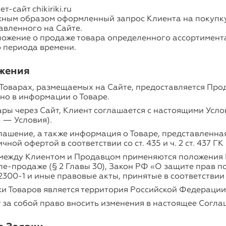
-сайт chikiriki.ru
ным образом оформленный запрос Клиента на покупку
авленного на Сайте.
ожение о продаже товара определенного ассортимента
 периода времени.
ожения
Товарах, размещаемых на Сайте, предоставляется Прод
но в информации о Товаре.
ары через Сайт, Клиент соглашается с настоящими Усл
 — Условия).
ашение, а также информация о Товаре, представленная
ной офертой в соответствии со ст. 435 и ч. 2 ст. 437 ГК
между Клиентом и Продавцом применяются положения 
е-продаже (§ 2 Главы 30), Закон РФ «О защите прав п
№ 2300-1 и иные правовые акты, принятые в соответствии 
и Товаров является территория Российской Федерации
 за собой право вносить изменения в настоящее Согла