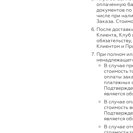
оплаченную бан
документов по 
числе при нали
Заказа. Стоимо
После доставки
Клиента, Клуб 
обязательству
Клиентом и Пр
При полном ил
ненадлежащего
В случае пр
стоимость т
оплаты зака
платежных с
Подтвержде
является об
В случае оп
стоимость в
Подтвержде
является об
В случае от
стоимости т