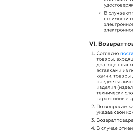
удостоверяю
В случае о
стоимости 
электронног
электронног
VI. Возврат т
Согласно
пост
товары, входящ
драгоценных м
вставками из 
камни, товары
предметы личн
изделия (изде
технически сл
гарантийные ср
По вопросам к
указав свои ко
Возврат товара
В случае отме