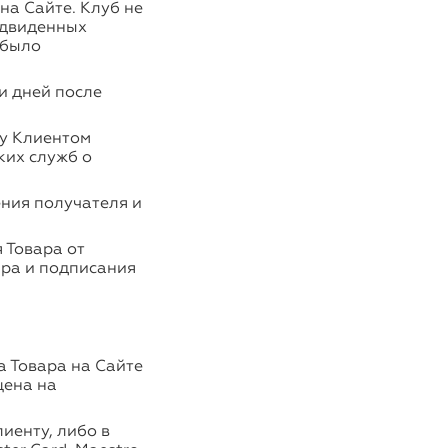
на Сайте. Клуб не
едвиденных
 было
ти дней после
му Клиентом
ких служб о
ения получателя и
 Товара от
ара и подписания
а Товара на Сайте
цена на
иенту, либо в