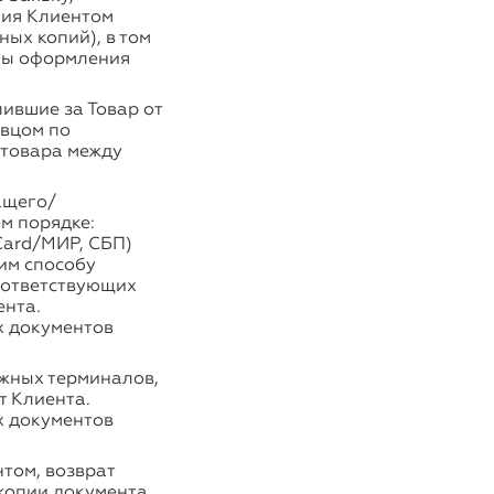
ния Клиентом
ных копий), в том
аты оформления
ившие за Товар от
авцом по
 товара между
ащего/
м порядке:
Card/МИР, СБП)
им способу
оответствующих
ента.
х документов
ежных терминалов,
т Клиента.
х документов
том, возврат
копии документа,