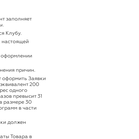
нт заполняет
ы.
я Клубу.
с настоящей
и оформлении
нения причин.
т оформить Заявки
 эквивалент 200
дрес одного
азов превысит 31
в размере 30
ограмм в части
вки должен
аты Товара в