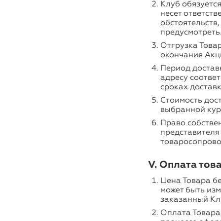
Клуб обязуется
несет ответств
обстоятельств
предусмотреть
Отгрузка Товар
окончания Акц
Период достав
адресу соотве
сроках доставк
Стоимость дост
выбранной кур
Право собствен
представителя
товаросопрово
V. Оплата тов
Цена Товара бе
может быть из
заказанный Кл
Оплата Товара