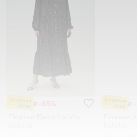
-65%
₽
₽
Платье Elena
La Via
Платье J
Estelar
Estelar
52
54
56
58
60
62
42
44
4