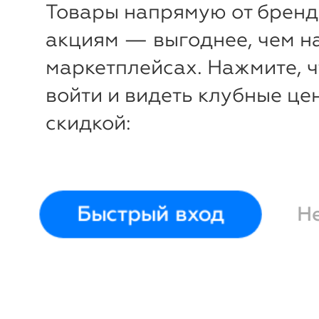
Платье Dora
La Via
Платье 
Товары напрямую от бренд
Estelar
Estelar
акциям — выгоднее, чем н
54
56
58
60
62
64
66
54
56
58
маркетплейсах. Нажмите, 
68
68
войти и видеть клубные це
скидкой:
Быстрый вход
Н