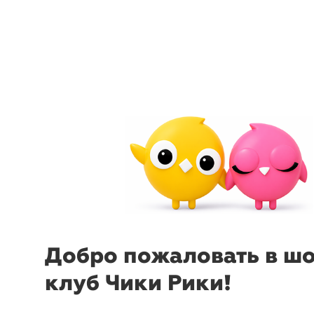
menu
sear
Добро пожаловать в ш
клуб Чики Рики!
-61%
-
₽
₽