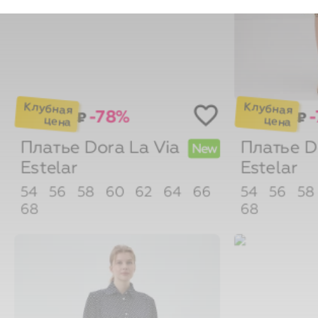
-78%
₽
₽
Платье Dora
La Via
Платье 
New
Estelar
Estelar
54
56
58
60
62
64
66
54
56
58
68
68