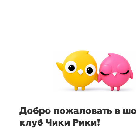
arrow_back_ios
menu
sear
Добро пожаловать в ш
клуб Чики Рики!