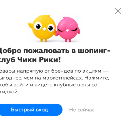
close
local_shipping
favorite_border
shopping_cart
close
Нажмите
, чтобы получить
доступ к клубным предложениям и
ценам
Добро пожаловать в шопинг-
клуб Чики Рики!
овары напрямую от брендов по акциям —
ыгоднее, чем на маркетплейсах. Нажмите,
тобы войти и видеть клубные цены со
кидкой:
тогам полученных
ие, достойна ли
Быстрый вход
Не сейчас