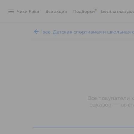
menu
Чики Рики
акции
Подборки
Бесплатная до
arrow_back
Isee. Детская спортивная и школьная
Все покупатели 
заказов — выст