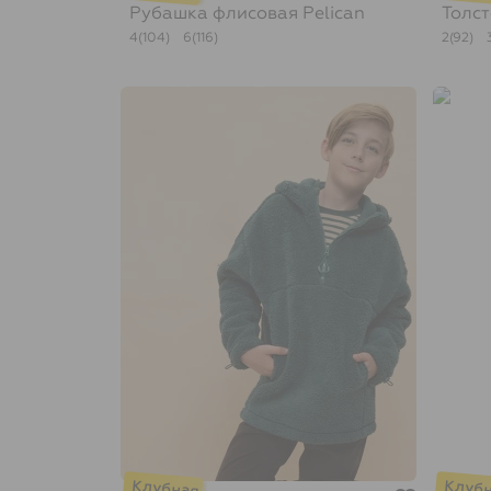
Рубашка флисовая
Pelican
Толс
4(104)
6(116)
2(92)