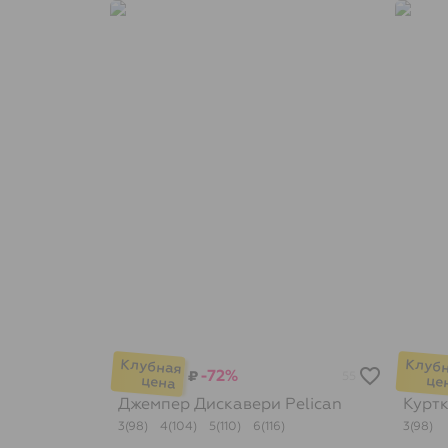
-72%
₽
55
Джемпер Дискавери
Pelican
Курт
3(98)
4(104)
5(110)
6(116)
3(98)