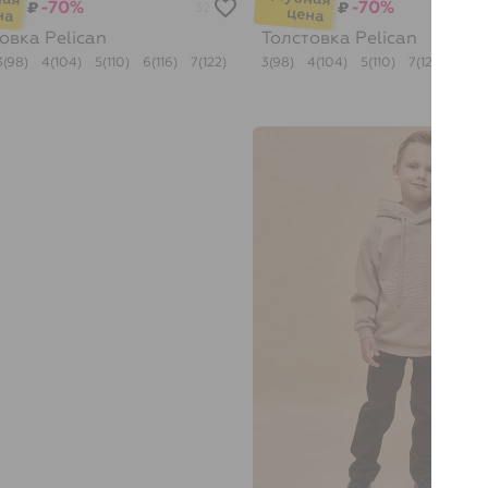
-70%
-70%
₽
₽
32
товка
Pelican
Толстовка
Pelican
3(98)
4(104)
5(110)
6(116)
7(122)
3(98)
4(104)
5(110)
7(122)