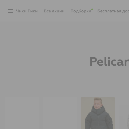
menu
Чики Рики
акции
Подборки
Бесплатная до
Pelica