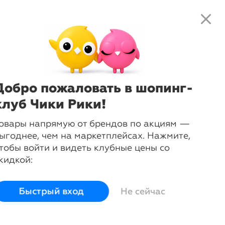
close
local_shipping
favorite_border
shopping_cart
close
Нажмите
, чтобы получить
доступ к клубным предложениям и
ценам
Добро пожаловать в шопинг-
льчиков
клуб Чики Рики!
овары напрямую от брендов по акциям —
ыгоднее, чем на маркетплейсах. Нажмите,
тобы войти и видеть клубные цены со
кидкой:
Быстрый вход
Не сейчас