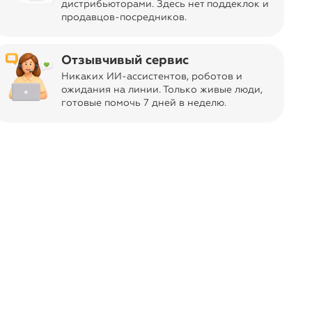
дистрибьюторами. Здесь нет поддеклок и
продавцов-посредников.
Отзывчивый сервис
Никаких ИИ-ассистентов, роботов и
ожидания на линии. Только живые люди,
готовые помочь 7 дней в неделю.
альный, яркий и узнаваемый,
ый стиль Pelican в коллекциях для
о 14 лет.
действует до 15:59 воскресенья,
 августа из Москвы.
де Pelican