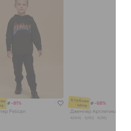
-81%
-68%
₽
₽
7
пер
Pelican
Джемпер Артлетика
Pelic
4(104)
5(110)
6(116)