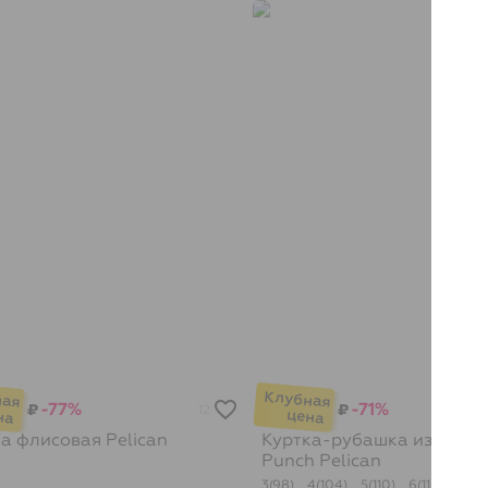
-77%
-71%
₽
₽
12
ка флисовая
Pelican
Куртка-рубашка из флиса
Punch
Pelican
3(98)
4(104)
5(110)
6(116)
7(122