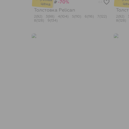
-70%
₽
44
Толстовка
Pelican
Толс
2(92)
3(98)
4(104)
5(110)
6(116)
7(122)
2(92)
8(128)
9(134)
8(128)