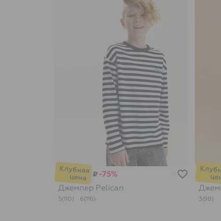
-75%
₽
11
Джемпер
Pelican
Джем
5(110)
6(116)
3(98)