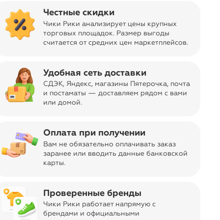
arrow_forward
Честные скидки
Чики Рики анализирует цены крупных
Джинсы
Комбинезоны
Полукомбинез
торговых площадок. Размер выгоды
зимние
оны
считается от средних цен маркетплейсов
.
Удобная сеть доставки
СДЭК, Яндекс, магазины Пятерочка
, почта
и постаматы — доставляем рядом с вами
или домой.
sync_alt
Сортировать
Оплата при получении
Вам не обязательно оплачивать заказ
заранее или вводить данные банковской
карты.
Проверенные бренды
Чики Рики работает напрямую с
брендами и официальными