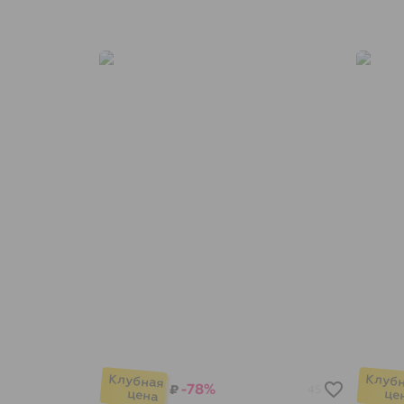
-78%
₽
45