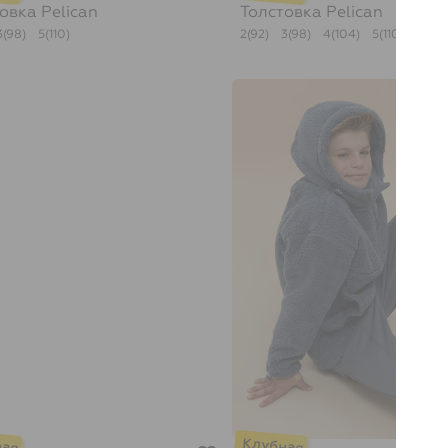
товка
Pelican
Толстовка
Pelican
3(98)
5(110)
2(92)
3(98)
4(104)
5(110)
6(116)