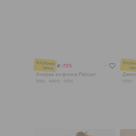
-72%
₽
40
Анорак из флиса
Pelican
Джем
3(98)
4(104)
5(110)
5(110)