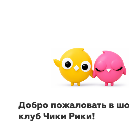
arrow_back_ios
menu
sear
Добро пожаловать в ш
клуб Чики Рики!