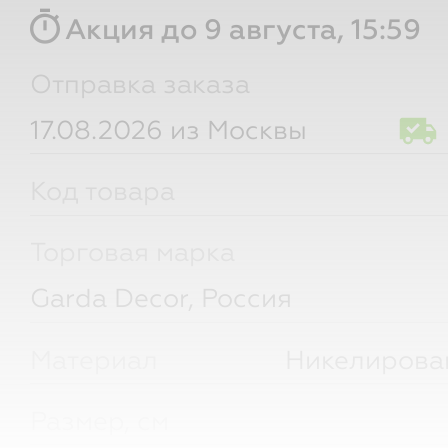
timer
Акция до 9 августа, 15:59
Отправка заказа
17.08.2026 из Москвы
Код товара
Торговая марка
Garda Decor, Россия
Материал
Никелирова
Размер, см