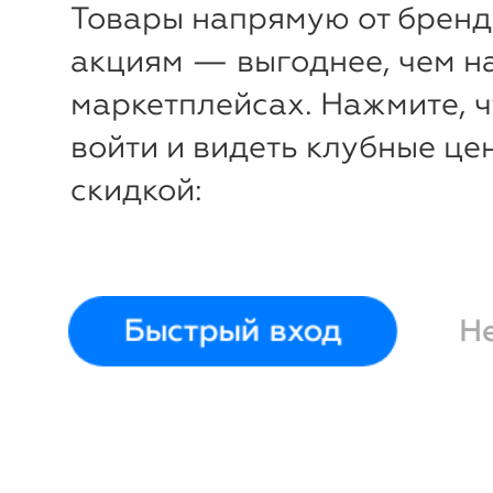
Товары напрямую от бренд
акциям — выгоднее, чем н
маркетплейсах. Нажмите, 
войти и видеть клубные це
скидкой:
Быстрый вход
Н
-
65
%
Бюстгальтер без косточек 