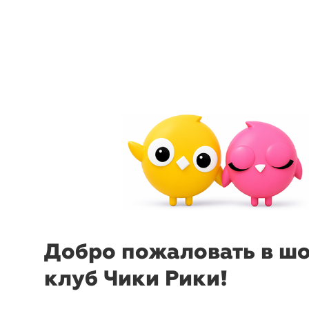
arrow_back_ios
menu
sear
Добро пожаловать в ш
клуб Чики Рики!