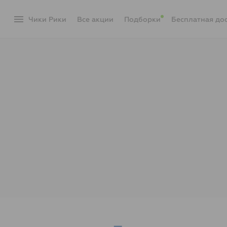
menu
Чики Рики
акции
Подборки
Бесплатная до