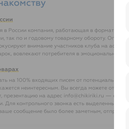
накомству
ссии
я в России компания, работающая в формате он
и, так по и годовому товарному обороту. Ограни
кусируют внимание участников клуба на ассорти
арок, вовлекают потребителя в эмоциональный ко
оварах
ать на 100% входящих писем от потенциальных п
кажется неинтересным. Вы всегда можете отправ
, презентацию на адрес info@chikiriki.ru — обяз
и. Для контрольного звонка есть выделенный те
ваше сообщение было более заметным, отправьте