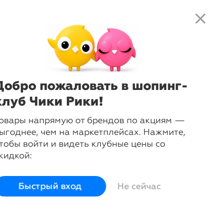
close
local_shipping
favorite_border
shopping_cart
close
Нажмите
, чтобы получить
доступ к клубным предложениям и
ценам
Добро пожаловать в шопинг-
клуб Чики Рики!
овары напрямую от брендов по акциям —
ыгоднее, чем на маркетплейсах. Нажмите,
тобы войти и видеть клубные цены со
кидкой:
Быстрый вход
Не сейчас