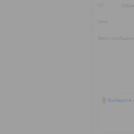
От:
Имя:
attach_file
Выберите