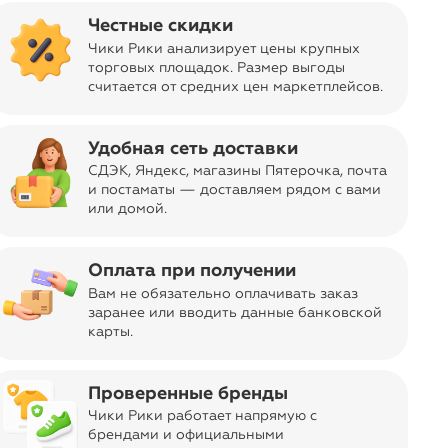
Честные скидки
Чики Рики анализирует цены крупных
торговых площадок. Размер выгоды
считается от средних цен маркетплейсов
.
лайн-клуба распродаж —
ченные по времени
Удобная сеть доставки
менте и ценностях
СДЭК, Яндекс, магазины Пятерочка
, почта
нтакт с брендом.
и постаматы — доставляем рядом с вами
или домой.
Оплата при получении
оставщиков товаров,
Вам не обязательно оплачивать заказ
ить товарное
заранее или вводить данные банковской
ательно изучим и ответим
карты.
лефонный номер:
 его прямо отсюда:
Проверенные бренды
Чики Рики работает напрямую с
брендами и официальными