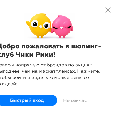
close
search
local_shipping
favorite_border
shopping_cart
-
59
%
Бюстгальтер моделирующий
Roxana
Creaciones Selene
Добро пожаловать в шопинг-
клуб Чики Рики!
Сначала выберите размер:
75C
75D
80C
80D
85C
овары напрямую от брендов по акциям —
85D
90C
90D
95C
95D
ыгоднее, чем на маркетплейсах. Нажмите,
тобы войти и видеть клубные цены со
100C
кидкой:
Размер
75C
75D
80C
Быстрый вход
Не сейчас
Размер
75C
75D
80C
Грудь
91-93
93-95
96-98
Под грудью
73-77
73-77
78-82