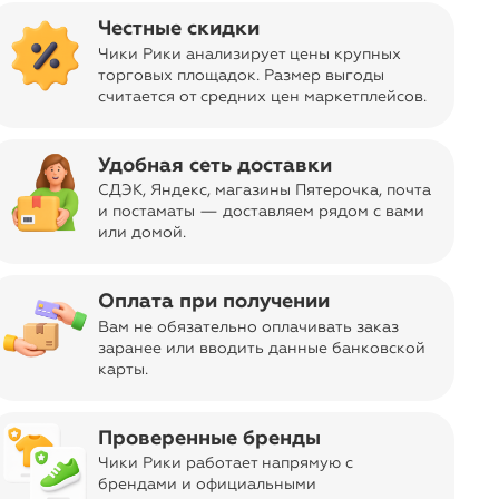
Честные скидки
Чики Рики анализирует цены крупных
login
Войти и смотреть цены
торговых площадок. Размер выгоды
считается от средних цен маркетплейсов
.
Вы всегда сможете видеть специальные цены для
участников клуба
Удобная сеть доставки
СДЭК, Яндекс, магазины Пятерочка
, почта
и постаматы — доставляем рядом с вами
или домой.
Оплата при получении
Отправка заказа
Вам не обязательно оплачивать заказ
navigate_next
Бесплатно
из Москвы
заранее или вводить данные банковской
карты.
Код товара
11-02704991
Дизайн, цвет
Кремовый
Проверенные бренды
Чики Рики работает напрямую с
ar
Об изделии
брендами и официальными