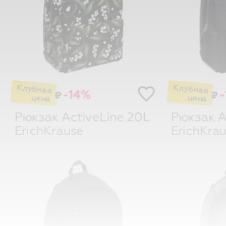
-14%
-
₽
₽
Рюкзак ActiveLine 20L
Рюкзак A
ErichKrause
ErichKra