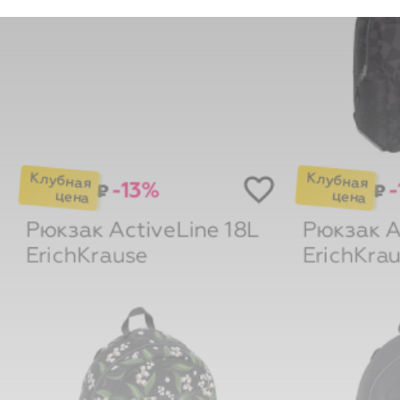
-13%
-
₽
₽
Рюкзак ActiveLine 18L
Рюкзак A
ErichKrause
ErichKra