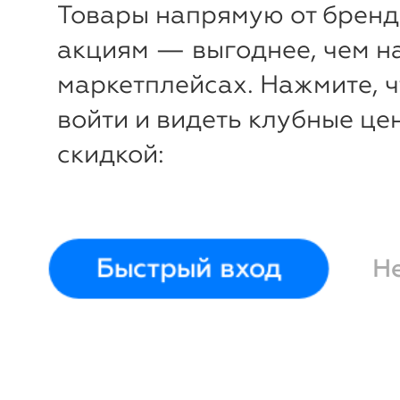
Товары напрямую от бренд
акциям — выгоднее, чем н
маркетплейсах. Нажмите, 
войти и видеть клубные це
скидкой:
-13%
-
₽
₽
Рюкзак ActiveLine 18L
Рюкзак A
ErichKrause
ErichKra
Быстрый вход
Н