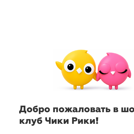
menu
sear
-10%
₽
₽
Рюкзак ActiveLine 17L
Рюкзак A
ErichKrause
ErichKra
Добро пожаловать в ш
клуб Чики Рики!