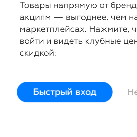
Товары напрямую от бренд
акциям — выгоднее, чем н
маркетплейсах. Нажмите, 
войти и видеть клубные це
скидкой:
-
17
%
Тарелка глубокая Passion 
23 см
Bitossi Home
Быстрый вход
Н
Войти и смотреть це
Вы всегда сможете видеть специ
для участников клуба