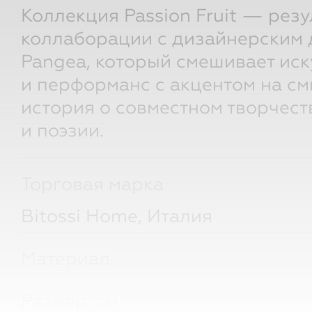
Коллекция Passion Fruit — резу
коллаборации с дизайнерским 
Pangea, который смешивает иск
и перформанс с акцентом на см
история о совместном творчест
и поэзии.
Торговая марка
Bitossi Home, Италия
Материал
Размер, см