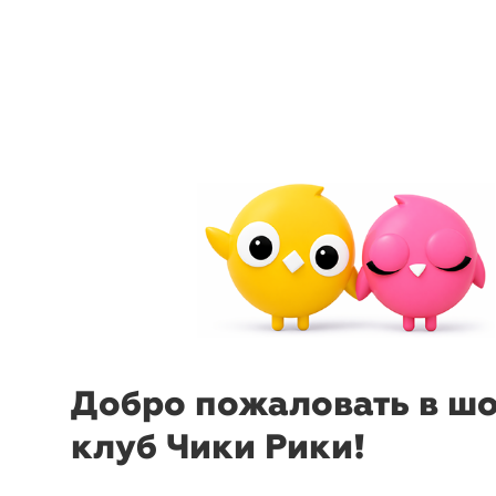
arrow_back_ios
menu
sear
Добро пожаловать в ш
клуб Чики Рики!