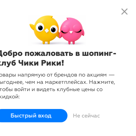
close
local_shipping
favorite_border
shopping_cart
close
Нажмите
, чтобы получить
доступ к клубным предложениям и
ценам
Добро пожаловать в шопинг-
клуб Чики Рики!
ome
овары напрямую от брендов по акциям —
ыгоднее, чем на маркетплейсах. Нажмите,
тобы войти и видеть клубные цены со
кидкой:
тогам полученных
ие, достойна ли
Быстрый вход
Не сейчас