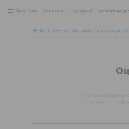
menu
Чики Рики
акции
Подборки
Бесплатная до
arrow_back
Bitossi Home. Дизайнерская посуда р
Оц
Все покупатели 
заказов — выст