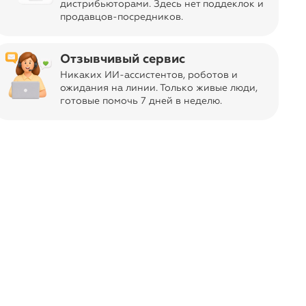
format_quote
дистрибьюторами. Здесь нет поддеклок и
релочке перчика - огонь))
продавцов-посредников.
Отзывчивый сервис
Никаких ИИ-ассистентов, роботов и
ожидания на линии. Только живые люди,
готовые помочь 7 дней в неделю.
format_quote