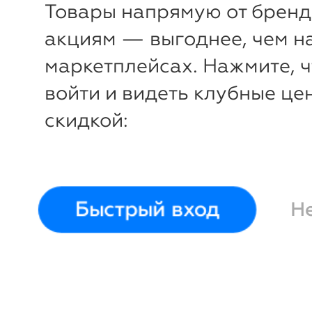
26,5 см
Bitossi
см
Bitos
Товары напрямую от бренд
Home
акциям — выгоднее, чем н
маркетплейсах. Нажмите, 
войти и видеть клубные це
скидкой:
Быстрый вход
Н
-12%
-
₽
₽
Тарелка Volta 26
Тарелка 
New