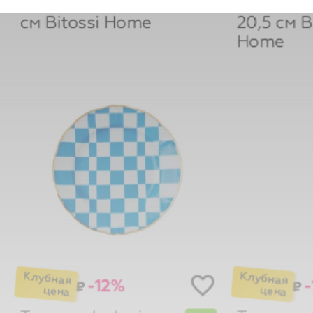
см
Bitossi Home
20,5 см
B
Home
-12%
-
₽
₽
Тарелка Indovino
Тарелка 
New