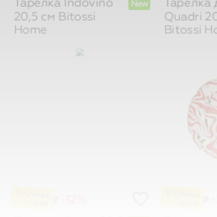
20,5 см
Bitossi
Quadri 2
Home
Bitossi 
-12%
₽
₽
Тарелка Righe 20,5
Тарелка 
New