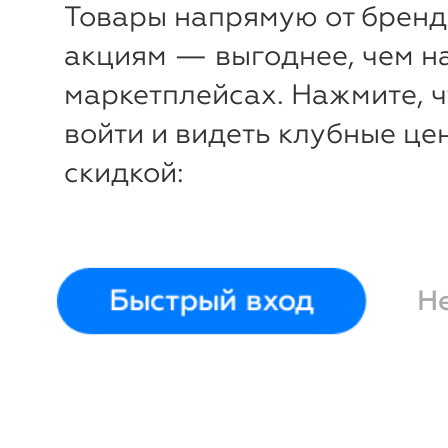
Тарелка Destino 26,5
Тарелка 
Товары напрямую от бренд
см
Bitossi Home
Bitossi 
акциям — выгоднее, чем н
маркетплейсах. Нажмите, 
войти и видеть клубные це
скидкой:
Быстрый вход
Н
-12%
-
₽
₽
Тарелка Volta 26 см
Тарелка 