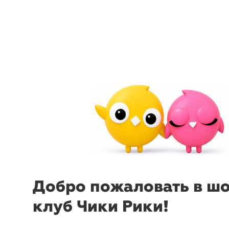
Incanto 23 см
Bitossi
Lampo 2
menu
sear
Home
Home
Добро пожаловать в ш
клуб Чики Рики!
-12%
-
₽
₽