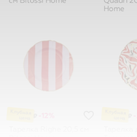
Home
-12%
₽
₽
Тарелка Righe 20,5 см
Тарелка 
Bitossi Home
Tempesta