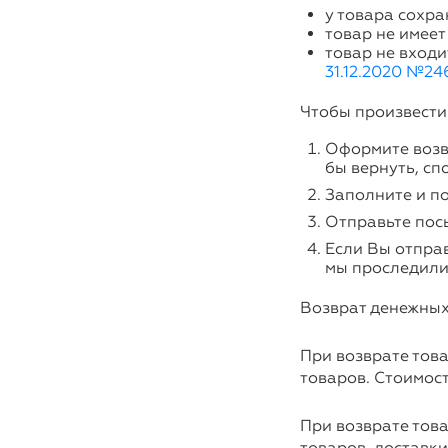
у товара сохра
товар не имеет
товар не входи
31.12.2020 №24
Чтобы произвести
Оформите возв
бы вернуть, сп
Заполните и по
Отправьте пос
Если Вы отпра
мы проследили
Возврат денежных 
При возврате тов
товаров. Стоимост
При возврате тов
товаров, доставки