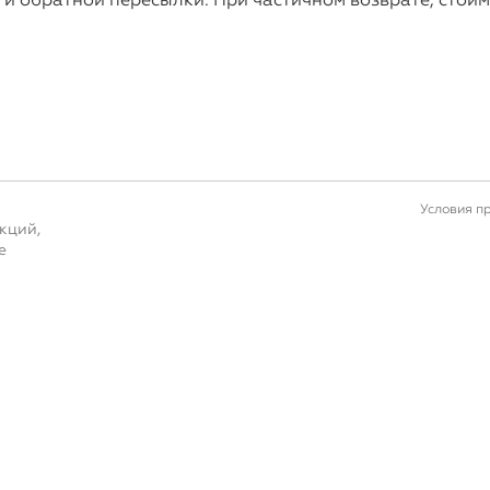
Условия п
кций,
е