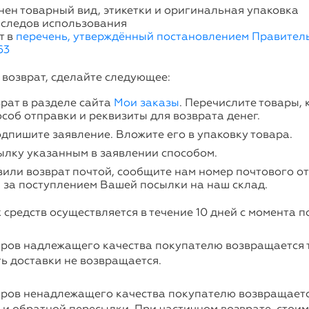
нен товарный вид, этикетки и оригинальная упаковка
 следов использования
т в
перечень, утверждённый постановлением Правитель
63
 возврат, сделайте следующее:
рат в разделе сайта
Мои заказы
. Перечислите товары,
особ отправки и реквизиты для возврата денег.
дпишите заявление. Вложите его в упаковку товара.
ылку указанным в заявлении способом.
вили возврат почтой, сообщите нам номер почтового о
 за поступлением Вашей посылки на наш склад.
средств осуществляется в течение 10 дней с момента п
аров надлежащего качества покупателю возвращается 
ь доставки не возвращается.
аров ненадлежащего качества покупателю возвращаетс
 и обратной пересылки. При частичном возврате, стоим