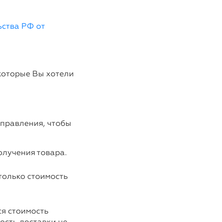
ства РФ от
 которые Вы хотели
тправления, чтобы
олучения товара.
только стоимость
я стоимость
ость доставки не