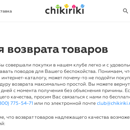
search
search
ставка
я возврата товаров
ы совершали покупки в нашем клубе легко и с удоволь
авать поводов для Вашего беспокойства. Понимаем, чт
 интернет-каталогу, может почему-то не подойти поку
дуру возврата максимально простой. Вы можете верну
4 дней с момента получения без объяснения причины. Е
его качества, просим Вас связаться с нами по бесплат
800) 775-54-71
или по электронной почте
club@chikiriki.
е, что возврат товаров надлежащего качества возмож
й: