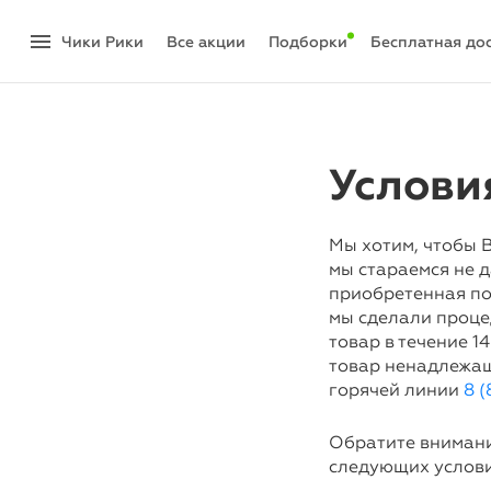
menu
Чики Рики
акции
Подборки
Бесплатная до
Услови
Мы хотим, чтобы В
мы стараемся не д
приобретенная по
мы сделали проце
товар в течение 1
товар ненадлежащ
горячей линии
8 (
Обратите внимани
следующих услови