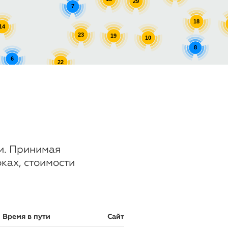
29
7
18
14
23
19
10
8
6
22
8
8
17
ии. Принимая
оках, стоимости
Время в пути
Сайт