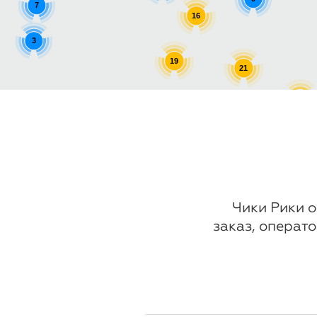
7
16
3
19
21
11
7
13
Чики Рики о
заказ, операто