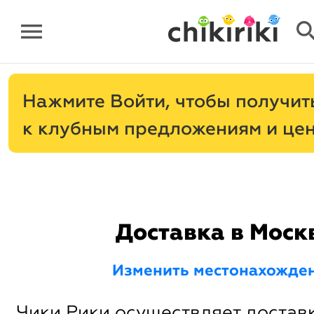
menu
sear
Нажмите
, чтобы получит
к клубным предложениям и це
Доставка в Моск
Изменить местонахожде
Чики Рики осуществляет доставк