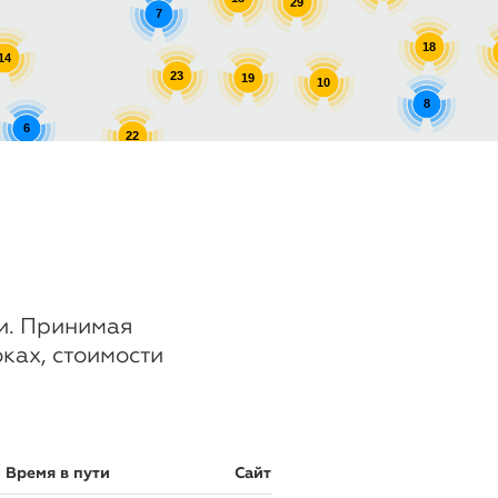
29
7
18
14
23
19
10
8
6
22
8
8
17
ии. Принимая
оках, стоимости
Время в пути
Сайт