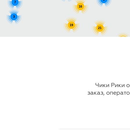
7
16
3
19
21
11
7
13
Чики Рики о
заказ, операто