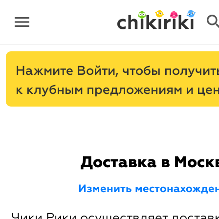
menu
sear
Нажмите
, чтобы получит
к клубным предложениям и це
Доставка в Моск
Изменить местонахожде
Чики Рики осуществляет доставк