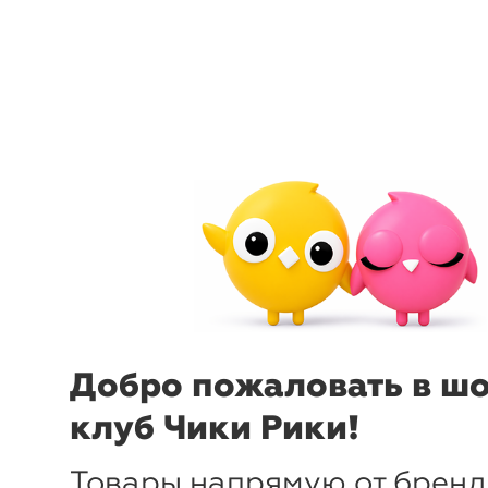
menu
sear
Добро пожаловать в ш
клуб Чики Рики!
Товары напрямую от бренд