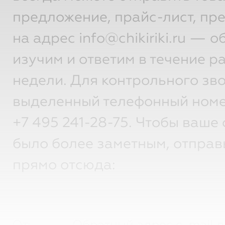
предложение, прайс-лист, пр
на адрес info@chikiriki.ru — 
изучим и ответим в течение р
недели. Для контрольного зво
выделенный телефонный номе
+7 495 241-28-75.
Чтобы ваше 
было более заметным, отправ
прямо отсюда:
От: