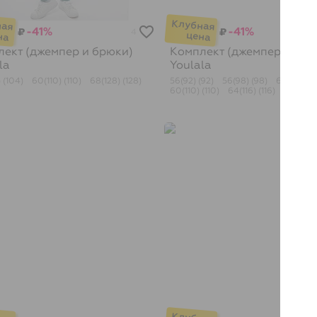
-41%
-41%
₽
₽
4
ект (джемпер и брюки)
Комплект (джемпер и брю
la
Youlala
 (104)
60(110) (110)
68(128) (128)
56(92) (92)
56(98) (98)
60(104) (
60(110) (110)
64(116) (116)
64(122) 