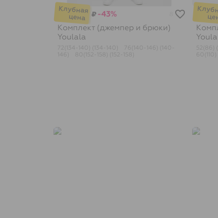
-43%
₽
8
Комплект (джемпер и брюки)
Компл
Youlala
Youla
72(134-140) (134-140)
76(140-146) (140-
52(86) 
146)
80(152-158) (152-158)
60(110) 