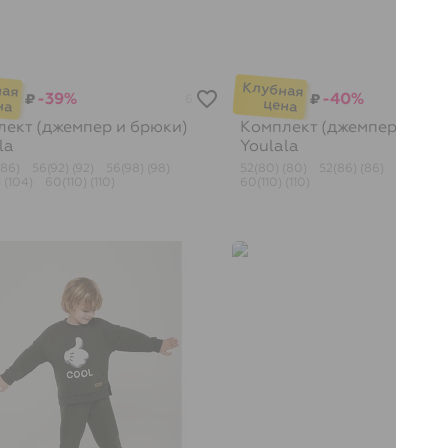
-39%
-40%
₽
₽
6
ект (джемпер и брюки)
Комплект (джемпер и брю
la
Youlala
(86)
56(92) (92)
56(98) (98)
52(80) (80)
52(86) (86)
60(104) 
 (104)
60(110) (110)
60(110) (110)