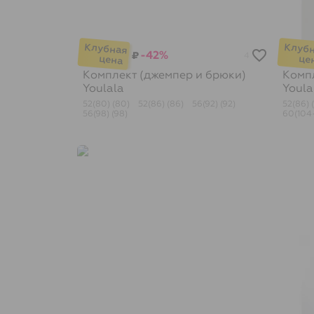
-42%
₽
4
Комплект (джемпер и брюки)
Компл
Youlala
Youla
52(80) (80)
52(86) (86)
56(92) (92)
52(86) 
56(98) (98)
60(104-