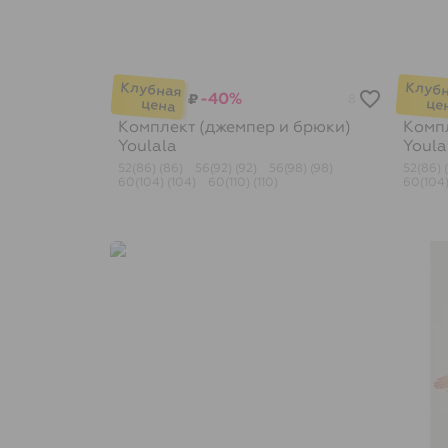
-40%
₽
8
Комплект (джемпер и брюки)
Компл
Youlala
Youla
52(86) (86)
56(92) (92)
56(98) (98)
52(86) 
60(104) (104)
60(110) (110)
60(104)