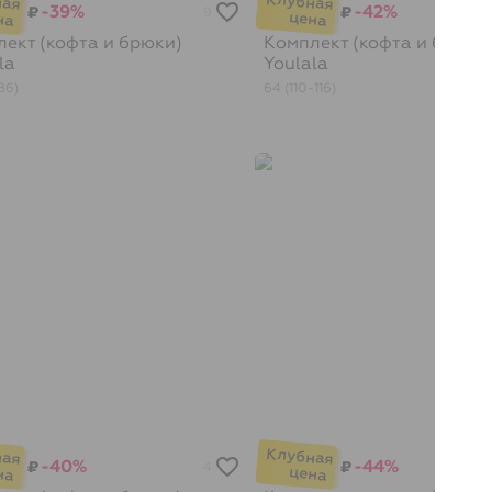
-39%
-42%
₽
₽
9
ект (кофта и брюки)
Комплект (кофта и брюки
la
Youlala
86)
64 (110-116)
-40%
-44%
₽
₽
4