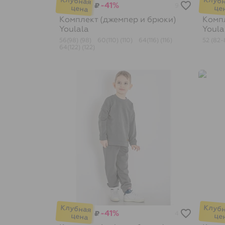
-41%
₽
9
Комплект (джемпер и брюки)
Компл
Youlala
Youla
56(98) (98)
60(110) (110)
64(116) (116)
52 (82-
64(122) (122)
-41%
₽
4