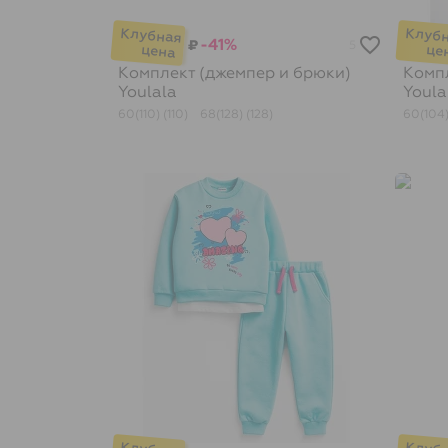
-41%
₽
5
Комплект (джемпер и брюки)
Компл
Youlala
Youla
60(110) (110)
68(128) (128)
60(104)