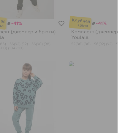
-41%
-41%
₽
₽
ект (джемпер и брюки)
Комплект (джемпер и брю
la
Youlala
(86)
56(92) (92)
56(98) (98)
52(86) (86)
56(92) (92)
56(98) (9
110) (104-110)