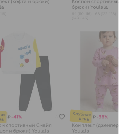
ект (кофта и брюки)
Костюм спортивный (худи
la
брюки)
Youlala
116)
64 (110-116)
68 (122-128)
72 (134
(140-146)
-41%
-36%
₽
₽
18
юм спортивный Смайл
Комплект (джемпер и брю
шот и брюки)
Youlala
Youlala