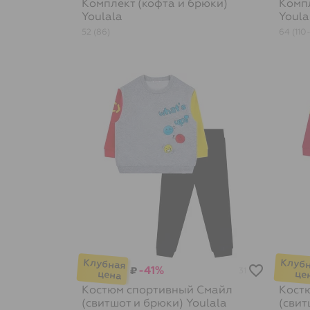
Комплект (кофта и брюки)
Компл
Youlala
Youla
52 (86)
64 (110-
-41%
₽
31
Костюм спортивный Смайл
Кост
(свитшот и брюки)
Youlala
(свит