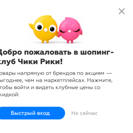
close
local_shipping
favorite_border
shopping_cart
close
Нажмите
, чтобы получить
доступ к клубным предложениям и
ценам
Добро пожаловать в шопинг-
да
клуб Чики Рики!
овары напрямую от брендов по акциям —
ыгоднее, чем на маркетплейсах. Нажмите,
тобы войти и видеть клубные цены со
кидкой:
Быстрый вход
Не сейчас
осины
Шорты
Другие
товары