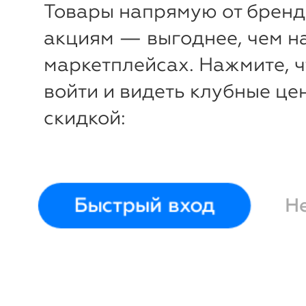
Товары напрямую от бренд
140-146 (76)
152-158 (80)
134-140 (7
акциям — выгоднее, чем н
152-158 (80
маркетплейсах. Нажмите, 
войти и видеть клубные це
скидкой:
Быстрый вход
Н
-38%
₽
₽
Джемпер
Youlala
Джемпе