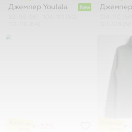
Джемпер
Youlala
Джемпе
New
92-98 (56)
104-110 (60)
104-110 (6
110-116 (64)
122-128 (68
-37%
₽
₽