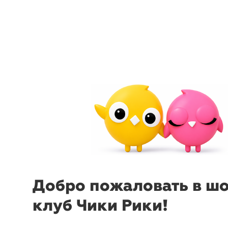
arrow_back_ios
menu
sear
Добро пожаловать в ш
клуб Чики Рики!