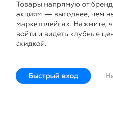
Товары напрямую от бренд
акциям — выгоднее, чем н
маркетплейсах. Нажмите, 
войти и видеть клубные це
скидкой:
Быстрый вход
Н
-
40
%
Лонгслив Я Большой