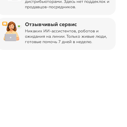
дистрибьюторами. Здесь нет поддеклок и
регулировать высоту воротника и носить свитер
продавцов-посредников.
как джемпер. Гармонично дополнит как
повседневный образ, так и нестрогий офисный
комплект, с рубашками, футболками или
Отзывчивый сервис
водолазкой. Модель дополнена фирменным
Никаких ИИ-ассистентов, роботов и
логотипом бренда.
ожидания на линии. Только живые люди,
готовые помочь 7 дней в неделю.
Торговая марка
navigate_next
6003 оценки
Vilatte, Россия
Страна производства
Китай
Состав
32% вискоза, 27% полиакрил, 23% полиамид, 15%
шерсть
Примерка
Возможна примерка при получении для
предварительно оплаченных заказов.
Возврат