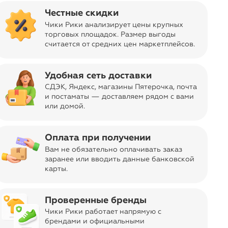
Честные скидки
Вы всегда сможете видеть специальные цены для
участников клуба
Чики Рики анализирует цены крупных
торговых площадок. Размер выгоды
считается от средних цен маркетплейсов
.
Удобная сеть доставки
СДЭК, Яндекс, магазины Пятерочка
, почта
и постаматы — доставляем рядом с вами
или домой.
Отправка заказа
navigate_next
Бесплатно
из Москвы
Оплата при получении
Код товара
11-02186128
Вам не обязательно оплачивать заказ
заранее или вводить данные банковской
Дизайн, цвет
Темно-синий
карты.
ar
Об изделии
Свитер плотной вязки с застежкой на акцентные
Проверенные бренды
черепаховые пуговицы. Модель выполнена из
Чики Рики работает напрямую с
теплой пряжи с шерстью. Внутри стойки
брендами и официальными
контрастная пряжа, с помощью пуговиц можно