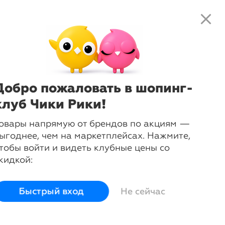
close
search
local_shipping
favorite_border
shopping_cart
-
41
%
Свитер
Vilatte
Добро пожаловать в шопинг-
Сначала выберите размер:
46
56
58
клуб Чики Рики!
овары напрямую от брендов по акциям —
Размер
46
56
58
ыгоднее, чем на маркетплейсах. Нажмите,
Размер РФ
46
56
58
тобы войти и видеть клубные цены со
Рост
182
182
182
кидкой:
Грудь
92
112
116
Талия
68
88
92
Бедра
96
116
120
Быстрый вход
Не сейчас
login
Войти и смотреть цены