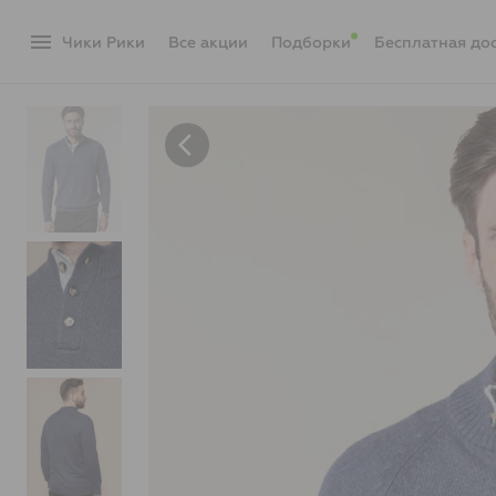
menu
Чики Рики
акции
Подборки
Бесплатная до
arrow_back_ios