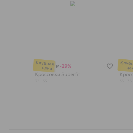
-29%
₽
6
Кроссовки
Superfit
Крос
32
33
35
36