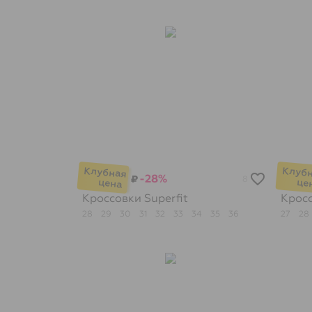
-28%
₽
8
Кроссовки
Superfit
Крос
28
29
30
31
32
33
34
35
36
27
28