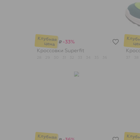
-33%
₽
1
Кроссовки
Superfit
Крос
28
29
30
31
32
33
34
35
36
37
38
-36%
₽