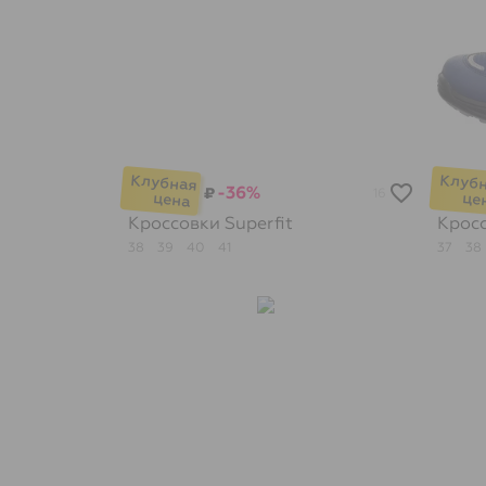
-36%
₽
16
Кроссовки
Superfit
Крос
38
39
40
41
37
38