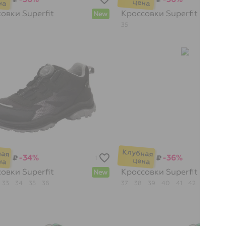
совки
Superfit
Кроссовки
Superfit
New
35
-34%
-36%
₽
₽
1
совки
Superfit
Кроссовки
Superfit
New
33
34
35
36
37
38
39
40
41
42