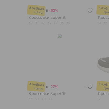
-32%
₽
1
Кроссовки
Superfit
Крос
30
31
32
33
34
35
36
31
32
-27%
₽
13
Кроссовки
Superfit
Крос
37
39
40
41
35