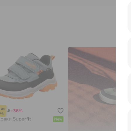
-36%
₽
совки
Superfit
New