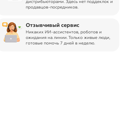
дистрибьюторами. Здесь нет поддеклок и
продавцов-посредников.
Отзывчивый сервис
, в настоящее время фабрика Legero
ров обувной индустрии в Европе. Под
Никаких ИИ-ассистентов, роботов и
зводится обувь для детей и
ожидания на линии. Только живые люди,
готовые помочь 7 дней в неделю.
 специальному покрою, она
ому формированию стопы и походки
ась. Нажмите кнопку «Отметить»,
 в следующий раз.
Superfit