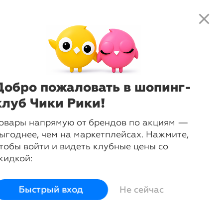
close
local_shipping
favorite_border
shopping_cart
close
Нажмите
, чтобы получить
доступ к клубным предложениям и
ценам
Добро пожаловать в шопинг-
пании Legero
клуб Чики Рики!
овары напрямую от брендов по акциям —
ыгоднее, чем на маркетплейсах. Нажмите,
тобы войти и видеть клубные цены со
кидкой:
arrow_forward
Быстрый вход
Не сейчас
Полусапоги
Сапоги
Сапоги
зимние
демисезонные
зимние