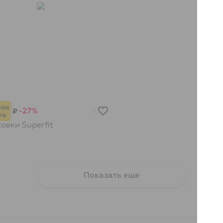
-27%
₽
4
совки
Superfit
Показать еще