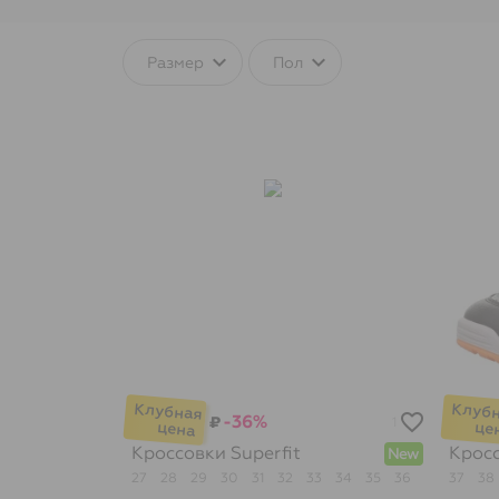
Размер
Пол
-36%
₽
1
Кроссовки
Superfit
Крос
New
27
28
29
30
31
32
33
34
35
36
37
38