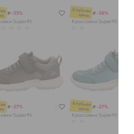
-33%
-36%
₽
₽
1
совки
Superfit
Кроссовки
Superfit
33
34
35
36
37
38
-27%
-27%
₽
₽
18
совки
Superfit
Кроссовки
Superfit
37
39