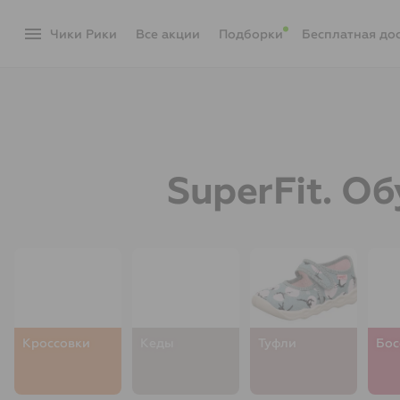
menu
Чики Рики
акции
Подборки
Бесплатная до
SuperFit. О
Кроссовки
Кеды
Туфли
Бос