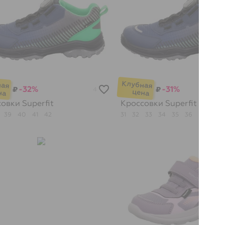
-32%
-31%
₽
₽
4
совки
Superfit
Кроссовки
Superfit
39
40
41
42
31
32
33
34
35
36