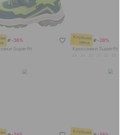
-36%
-28%
₽
₽
2
совки
Superfit
Кроссовки
Superfit
28
29
30
31
32
33
34
35
-36%
-36%
₽
₽