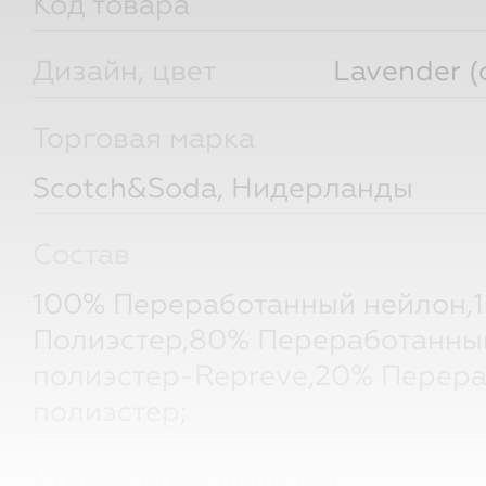
Код товара
Дизайн, цвет
Lavender 
Торговая марка
Scotch&Soda, Нидерланды
Состав
100% Переработанный нейлон,
Полиэстер,80% Переработанны
полиэстер-Repreve,20% Перер
полиэстер;
Страна производства