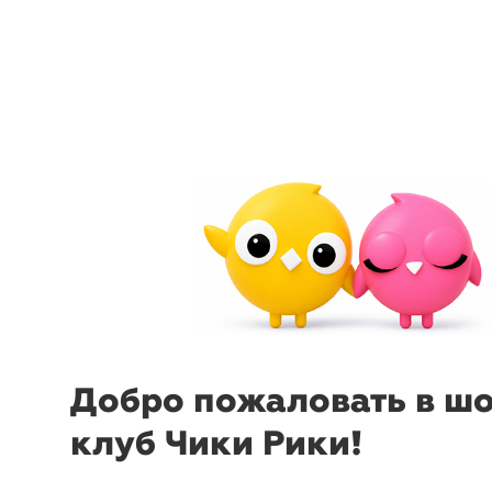
arrow_back_ios
menu
sear
Добро пожаловать в ш
клуб Чики Рики!